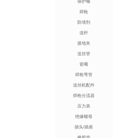
保护嘴
焊枪
防堵剂
连杆
接地夹
送丝管
瓷嘴
焊枪弯管
送丝机配件
焊枪分流器
压力表
绝缘螺母
插头/插座
橡胶管