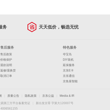
服务
天天低价，畅选无忧
售后服务
特色服务
售后政策
夺宝岛
价格保护
DIY装机
退款说明
延保服务
返修/退换货
京东E卡
取消订单
京东通信
京鱼座智能
测
|
质量公告
|
隐私政策
|
京东公益
|
Media & IR
交易第三方平台备案凭证
|
新出发京零 字第大120007号
06561155