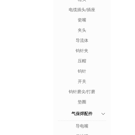
电缆插头/插座
瓷嘴
夹头
导流体
钨针夹
压帽
钨针
开关
钨针磨尖/打磨
垫圈
气保焊配件
导电嘴