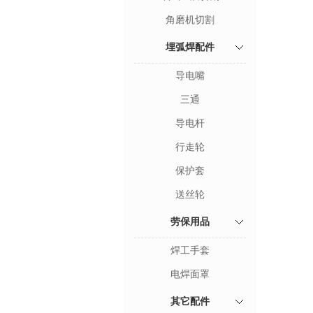
角磨机切割
埋弧焊配件
导电嘴
三通
导电杆
行走轮
保护套
送丝轮
劳保用品
焊工手套
电焊面罩
其它配件