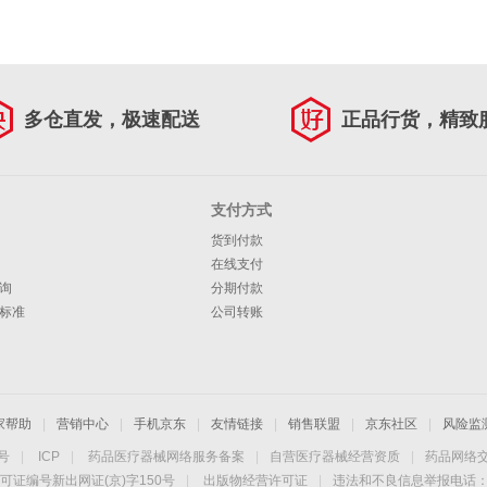
多仓直发，极速配送
正品行货，精致
支付方式
货到付款
在线支付
询
分期付款
标准
公司转账
家帮助
|
营销中心
|
手机京东
|
友情链接
|
销售联盟
|
京东社区
|
风险监
4号
|
ICP
|
药品医疗器械网络服务备案
|
自营医疗器械经营资质
|
药品网络
可证编号新出网证(京)字150号
|
出版物经营许可证
|
违法和不良信息举报电话：40