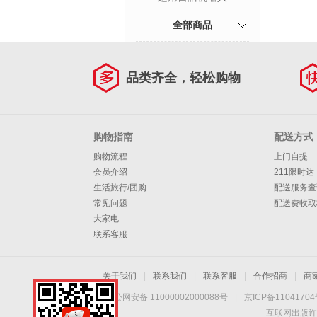
全部商品
品类齐全，轻松购物
购物指南
配送方式
购物流程
上门自提
会员介绍
211限时达
生活旅行/团购
配送服务查
常见问题
配送费收取
大家电
联系客服
关于我们
|
联系我们
|
联系客服
|
合作招商
|
商
京公网安备 11000002000088号
|
京ICP备1104170
互联网出版许