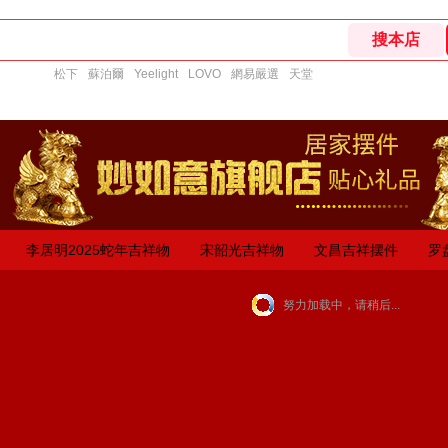
松下
蘇泊爾
Yeelight
LOVO
網易嚴選
天堂
李居明2025蛇年吉祥物
宋韶光吉祥物
文昌吉祥摆件
罗
努力加载中，请稍后...