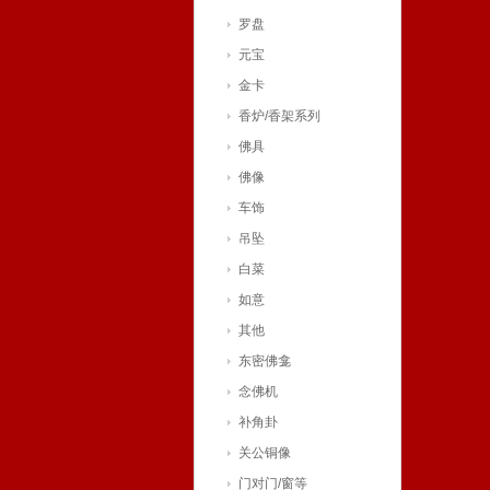
罗盘
元宝
金卡
香炉/香架系列
佛具
佛像
车饰
吊坠
白菜
如意
其他
东密佛龛
念佛机
补角卦
关公铜像
门对门/窗等