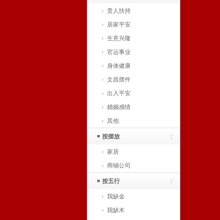
贵人扶持
居家平安
生意兴隆
官运事业
身体健康
文昌摆件
出入平安
婚姻感情
其他
按摆放
家居
商铺公司
按五行
我缺金
我缺木