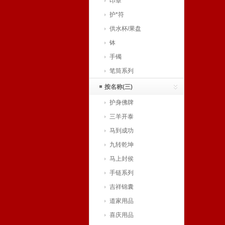
印章
护*符
供水杯/果盘
钵
手镯
笔筒系列
按名称(三)
护身佛牌
三羊开泰
马到成功
九转乾坤
马上封侯
手链系列
吉祥锦囊
道家用品
喜庆用品