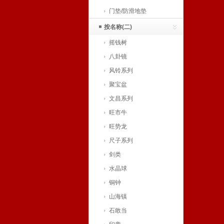
门垫/防滑地垫
按名称(二)
摇钱树
八卦镜
风铃系列
聚宝盆
文昌系列
旺市牛
旺势龙
尺子系列
剑类
水晶球
铜钟
山海镇
石敢当