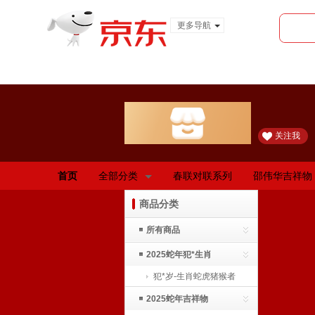
更多导航
服装城
食品
金融
关注我
首页
全部分类
春联对联系列
邵伟华吉祥物
商品分类
所有商品
2025蛇年犯*生肖
犯*岁-生肖蛇虎猪猴者
2025蛇年吉祥物