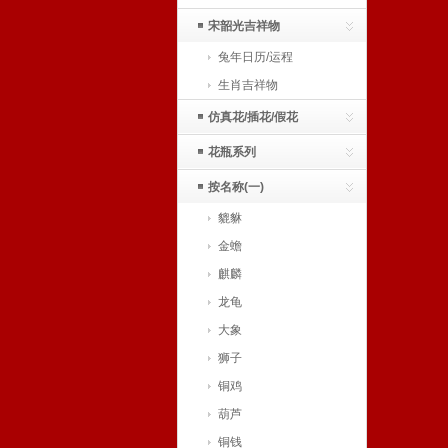
宋韶光吉祥物
兔年日历/运程
生肖吉祥物
仿真花/插花/假花
花瓶系列
按名称(一)
貔貅
金蟾
麒麟
龙龟
大象
狮子
铜鸡
葫芦
铜钱