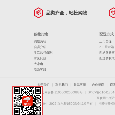
品类齐全，轻松购物
购物指南
配送方式
购物流程
上门自提
会员介绍
211限时达
生活旅行/团购
配送服务查
常见问题
配送费收取
大家电
联系客服
关于我们
|
联系我们
|
联系客服
|
合作招商
|
商
京公网安备 11000002000088号
|
京ICP备1104170
互联网出版许
Copyright © 2004 -
2026
京东JINGDONG 版权所有
|
消费者维权热
手机扫一扫，劲爆优