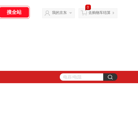
0
我的京东
去购物车结算