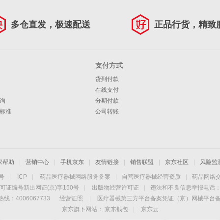
多仓直发，极速配送
正品行货，精致
支付方式
货到付款
在线支付
询
分期付款
标准
公司转账
家帮助
|
营销中心
|
手机京东
|
友情链接
|
销售联盟
|
京东社区
|
风险监
4号
|
ICP
|
药品医疗器械网络服务备案
|
自营医疗器械经营资质
|
药品网络
可证编号新出网证(京)字150号
|
出版物经营许可证
|
违法和不良信息举报电话：40
线：4006067733
经营证照
|
医疗器械第三方平台备案凭证（京）网械平台备字（
京东旗下网站：
京东钱包
|
京东云