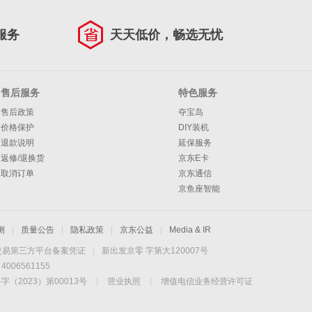
服务
天天低价，畅选无忧
售后服务
特色服务
售后政策
夺宝岛
价格保护
DIY装机
退款说明
延保服务
返修/退换货
京东E卡
取消订单
京东通信
京鱼座智能
测
|
质量公告
|
隐私政策
|
京东公益
|
Media & IR
交易第三方平台备案凭证
|
新出发京零 字第大120007号
06561155
2023）第00013号
|
营业执照
|
增值电信业务经营许可证