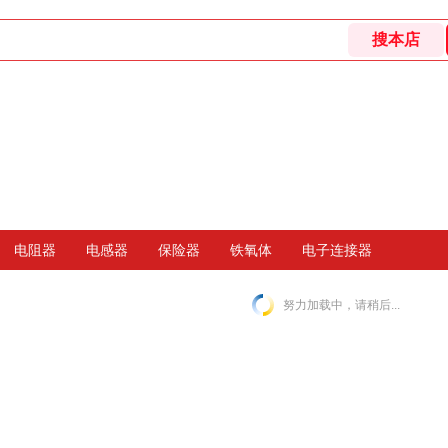
电阻器
电感器
保险器
铁氧体
电子连接器
努力加载中，请稍后...