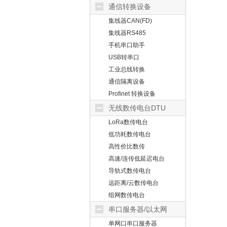
通信转换设备
集线器CAN(FD)
集线器RS485
手机串口助手
USB转串口
工业总线转换
通信隔离设备
Profinet 转换设备
无线数传电台DTU
LoRa数传电台
低功耗数传电台
高性价比数传
高速/连传低延迟电台
导轨式数传电台
远距离/云数传电台
组网数传电台
串口服务器/以太网
单网口串口服务器