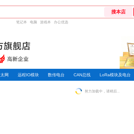
笔记本
电脑
游戏本
办公优选
以太网
远程IO模块
数传电台
CAN总线
LoRa模块及电台
努力加载中，请稍后...