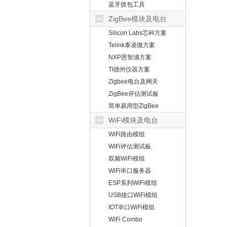
蓝牙抓包工具
ZigBee模块及电台
Silicon Labs芯科方案
Telink泰凌微方案
NXP恩智浦方案
TI德州仪器方案
Zigbee电台及网关
ZigBee评估测试板
简单易用型ZigBee
WiFi模块及电台
WiFi路由模组
WiFi评估测试板
双频WiFi模组
WiFi串口服务器
ESP系列WiFi模组
USB接口WiFi模组
IOT串口WiFi模组
WiFi Combo