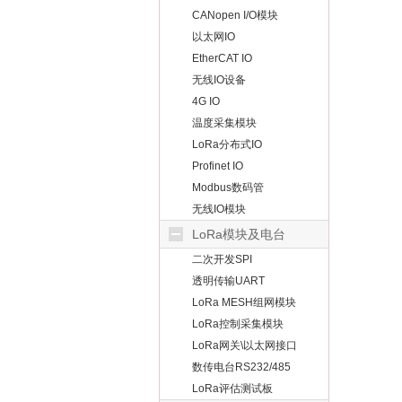
CANopen I/O模块
以太网IO
EtherCAT IO
无线IO设备
4G IO
温度采集模块
LoRa分布式IO
Profinet IO
Modbus数码管
无线IO模块
LoRa模块及电台
二次开发SPI
透明传输UART
LoRa MESH组网模块
LoRa控制采集模块
LoRa网关\以太网接口
数传电台RS232/485
LoRa评估测试板