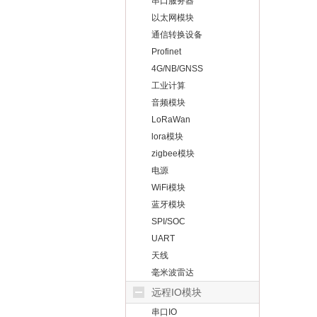
串口服务器
以太网模块
通信转换设备
Profinet
4G/NB/GNSS
工业计算
音频模块
LoRaWan
lora模块
zigbee模块
电源
WiFi模块
蓝牙模块
SPI/SOC
UART
天线
毫米波雷达
远程IO模块
串口IO