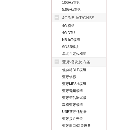
10GHz雷达
5.8GHz雷达
4G/NB-IoT/GNSS
4G 模组
4G DTU
NB-IoT模组
GNSS模块
单北斗定位模组
蓝牙模块及方案
低功耗BLE模组
蓝牙信标
蓝牙MESH模组
蓝牙音频模组
蓝牙评估测试板
双模蓝牙模组
USB蓝牙适配器
蓝牙接近开关
蓝牙串口/网关设备