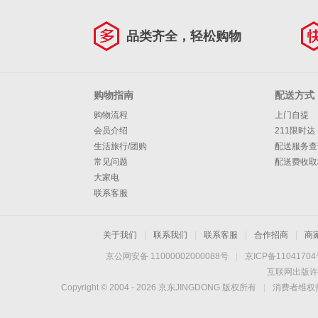
品类齐全，轻松购物
购物指南
配送方式
购物流程
上门自提
会员介绍
211限时达
生活旅行/团购
配送服务查
常见问题
配送费收取
大家电
联系客服
关于我们
|
联系我们
|
联系客服
|
合作招商
|
商
京公网安备 11000002000088号
|
京ICP备1104170
互联网出版许
Copyright © 2004 -
2026
京东JINGDONG 版权所有
|
消费者维权热