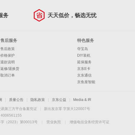
服务
天天低价，畅选无忧
售后服务
特色服务
售后政策
夺宝岛
价格保护
DIY装机
退款说明
延保服务
返修/退换货
京东E卡
取消订单
京东通信
京鱼座智能
测
|
质量公告
|
隐私政策
|
京东公益
|
Media & IR
交易第三方平台备案凭证
|
新出发京零 字第大120007号
06561155
2023）第00013号
|
营业执照
|
增值电信业务经营许可证