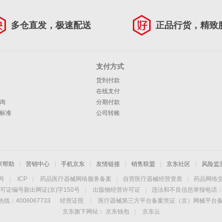
多仓直发，极速配送
正品行货，精致
支付方式
货到付款
在线支付
询
分期付款
标准
公司转账
家帮助
|
营销中心
|
手机京东
|
友情链接
|
销售联盟
|
京东社区
|
风险监
4号
|
ICP
|
药品医疗器械网络服务备案
|
自营医疗器械经营资质
|
药品网络
可证编号新出网证(京)字150号
|
出版物经营许可证
|
违法和不良信息举报电话：40
线：4006067733
经营证照
|
医疗器械第三方平台备案凭证（京）网械平台备字（
京东旗下网站：
京东钱包
|
京东云