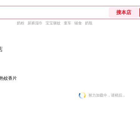
奶粉
尿裤湿巾
宝宝驱蚊
童车
辅食
奶瓶
店
热蚊香片
努力加载中，请稍后...