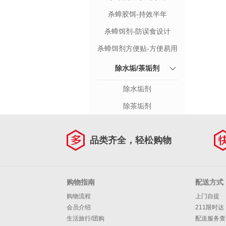
杀蟑胶饵-持效半年
杀蟑饵剂-防误食设计
杀蟑饵剂方便贴-方便易用
除水垢/茶垢剂
除水垢剂
除茶垢剂
品类齐全，轻松购物
购物指南
配送方式
购物流程
上门自提
会员介绍
211限时达
生活旅行/团购
配送服务查