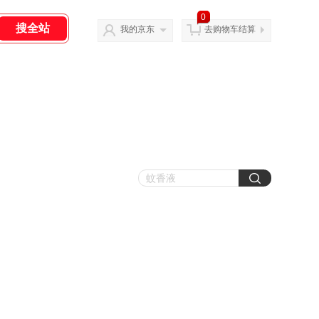
0
我的京东
去购物车结算