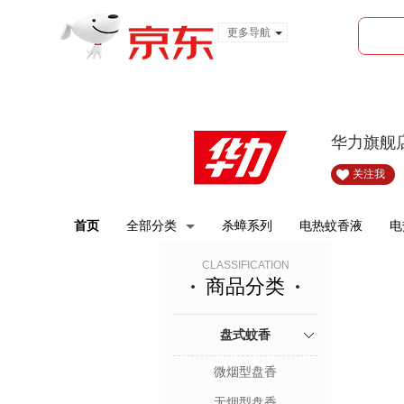
更多导航
服装城
食品
金融
华力旗舰
关注我
首页
全部分类
杀蟑系列
电热蚊香液
电
CLASSIFICATION
商品分类
盘式蚊香
微烟型盘香
无烟型盘香