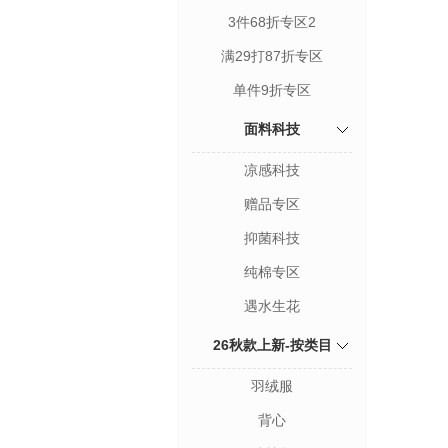
3件68折专区2
满29打87折专区
单件9折专区
面料科技
凉感科技
赠品专区
抑菌科技
纯棉专区
遇水生花
26秋款上新-按类目
羽绒服
背心