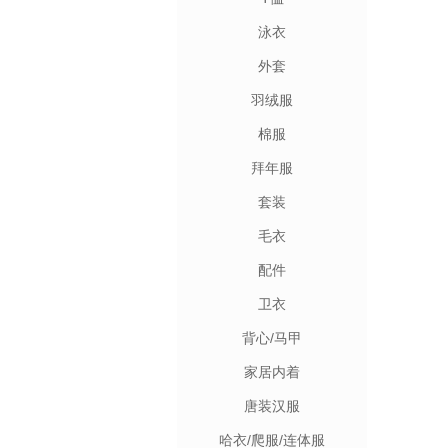
泳衣
外套
羽绒服
棉服
拜年服
套装
毛衣
配件
卫衣
背心/马甲
家居内着
唐装汉服
哈衣/爬服/连体服