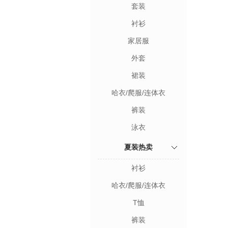
套装
衬衫
家居服
外套
裙装
哈衣/爬服/连体衣
裤装
泳衣
夏装热卖
衬衫
哈衣/爬服/连体衣
T恤
裤装