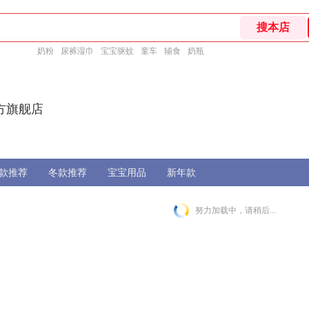
奶粉
尿裤湿巾
宝宝驱蚊
童车
辅食
奶瓶
方旗舰店
款推荐
冬款推荐
宝宝用品
新年款
努力加载中，请稍后...