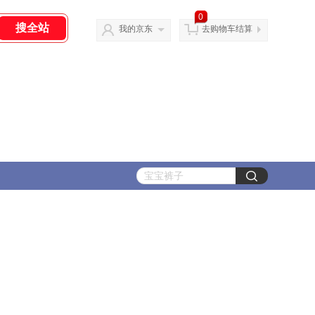
0
我的京东
去购物车结算