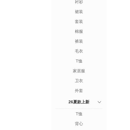
衬衫
裙装
套装
棉服
裤装
毛衣
T恤
家居服
卫衣
外套
26夏款上新
T恤
背心