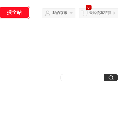
0
我的京东
去购物车结算