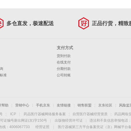
多仓直发，极速配送
正品行货，精致
支付方式
货到付款
在线支付
询
分期付款
标准
公司转账
家帮助
|
营销中心
|
手机京东
|
友情链接
|
销售联盟
|
京东社区
|
风险监
4号
|
ICP
|
药品医疗器械网络服务备案
|
自营医疗器械经营资质
|
药品网络
可证编号新出网证(京)字150号
|
出版物经营许可证
|
违法和不良信息举报电话：40
线：4006067733
经营证照
|
医疗器械第三方平台备案凭证（京）网械平台备字（