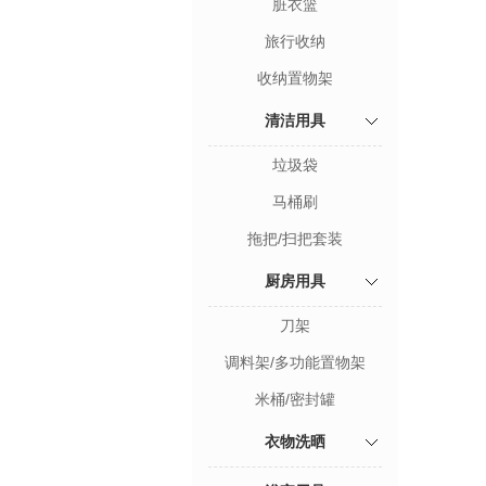
脏衣篮
旅行收纳
收纳置物架
清洁用具
垃圾袋
马桶刷
拖把/扫把套装
厨房用具
刀架
调料架/多功能置物架
米桶/密封罐
衣物洗晒