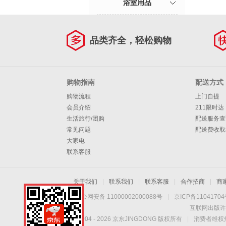
浴室用品
品类齐全，轻松购物
购物指南
配送方式
购物流程
上门自提
会员介绍
211限时达
生活旅行/团购
配送服务查
常见问题
配送费收取
大家电
联系客服
关于我们
|
联系我们
|
联系客服
|
合作招商
|
商
京公网安备 11000002000088号
|
京ICP备1104170
互联网出版许
Copyright © 2004 -
2026
京东JINGDONG 版权所有
|
消费者维权热