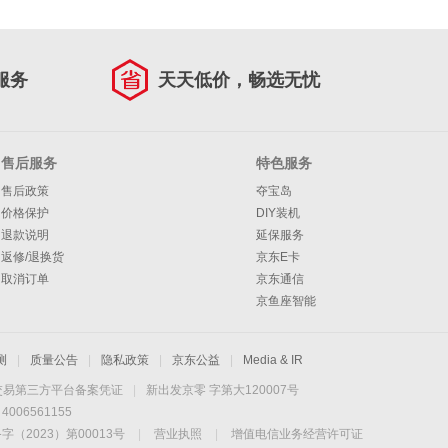
服务
天天低价，畅选无忧
售后服务
特色服务
售后政策
夺宝岛
价格保护
DIY装机
退款说明
延保服务
返修/退换货
京东E卡
取消订单
京东通信
京鱼座智能
测
|
质量公告
|
隐私政策
|
京东公益
|
Media & IR
交易第三方平台备案凭证
|
新出发京零 字第大120007号
06561155
2023）第00013号
|
营业执照
|
增值电信业务经营许可证