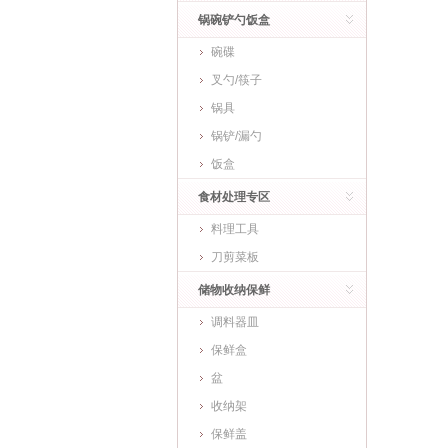
锅碗铲勺饭盒
碗碟
叉勺/筷子
锅具
锅铲/漏勺
饭盒
食材处理专区
料理工具
刀剪菜板
储物收纳保鲜
调料器皿
保鲜盒
盆
收纳架
保鲜盖