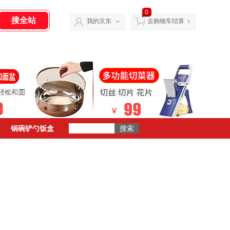
0
我的京东
去购物车结算
锅碗铲勺饭盒