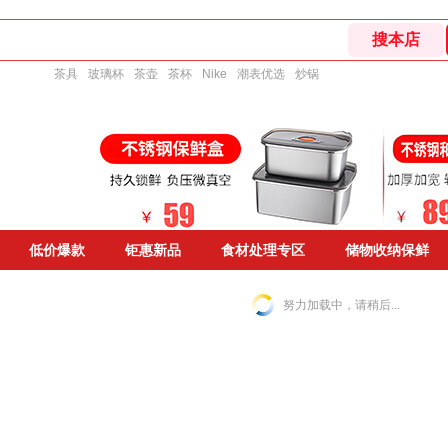
茶具
玻璃杯
茶壶
茶杯
Nike
潮表优选
炒锅
低价爆款
钜惠新品
食材处理专区
储物收纳保鲜
努力加载中，请稍后...