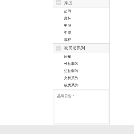
厚度
超薄
薄杯
中薄
中厚
厚杯
家居服系列
睡裙
长袖套装
短袖套装
夹棉系列
绒类系列
品牌公告：