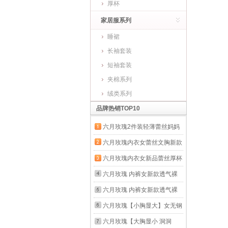
厚杯
家居服系列
睡裙
长袖套装
短袖套装
夹棉系列
绒类系列
品牌热销TOP10
六月玫瑰2件装轻薄蕾丝妈妈
内衣中老年妇女大码文胸无钢
六月玫瑰内衣女蕾丝文胸新款
圈美背内衣 混色 黑+白 XL
小胸聚拢无钢圈平胸胸罩上托
六月玫瑰内衣女新品蕾丝厚杯
（115-130斤）
防垂品牌 黑色 70A
内衣文胸女胸罩小胸聚拢上托
六月玫瑰 内裤女新款透气裸
全罩杯 简爱肤 75A
感无痕透气底档莫代尔舒适高
六月玫瑰 内裤女新款透气裸
腰内裤女 肤色+紫灰+豆绿
感无痕透气底档莫代尔舒适高
六月玫瑰【小胸显大】女无钢
XL（适合125-140斤）
腰内裤女 豆沙+紫灰色+肤色
圈内衣文胸收副乳防下垂调整
六月玫瑰【大胸显小 洞洞