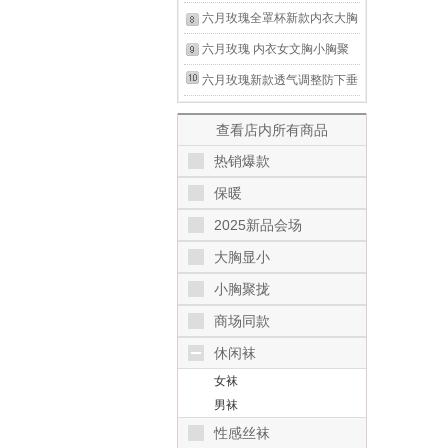
2XL（适合140-165斤）
型无痕美背胸罩 绿色 70B
杯】薄款反重力提拉防垂内衣
六月玫瑰全罩杯新款内衣大胸
女聚拢收副乳文胸罩 紫色
显小薄调整型文胸性感蕾丝内
六月玫瑰 内衣女文胸小胸聚
85C
衣女清仓数量有限 豆沙（无
拢舒适文胸罩无钢圈文胸收副
六月玫瑰新款透气调整防下垂
钢圈） 75D
乳防下胸罩 粉色 85C
无钢圈文胸小胸聚拢胸罩透气
查看店内所有商品
内衣文胸女 羽灰 70A
热销爆款
保暖
2025新品会场
大胸显小
小胸聚拢
商场同款
休闲袜
女袜
男袜
性感丝袜