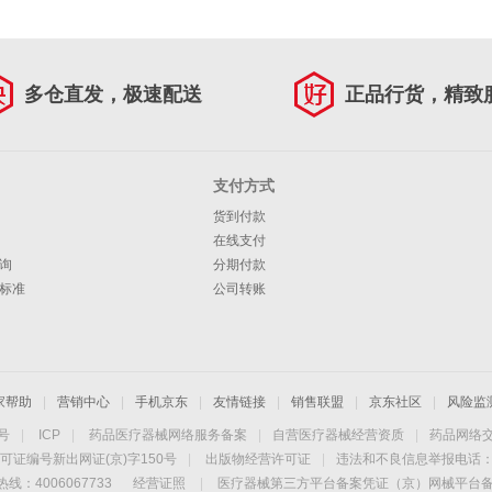
多仓直发，极速配送
正品行货，精致
支付方式
货到付款
在线支付
询
分期付款
标准
公司转账
家帮助
|
营销中心
|
手机京东
|
友情链接
|
销售联盟
|
京东社区
|
风险监
4号
|
ICP
|
药品医疗器械网络服务备案
|
自营医疗器械经营资质
|
药品网络
可证编号新出网证(京)字150号
|
出版物经营许可证
|
违法和不良信息举报电话：40
线：4006067733
经营证照
|
医疗器械第三方平台备案凭证（京）网械平台备字（