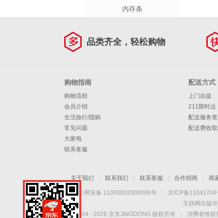
内存条
品类齐全，轻松购物
购物指南
配送方式
购物流程
上门自提
会员介绍
211限时达
生活旅行/团购
配送服务查
常见问题
配送费收取
大家电
联系客服
关于我们
|
联系我们
|
联系客服
|
合作招商
|
商
京公网安备 11000002000088号
|
京ICP备1104170
互联网出版许
Copyright © 2004 -
2026
京东JINGDONG 版权所有
|
消费者维权热