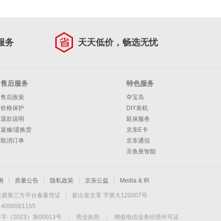
服务
天天低价，畅选无忧
售后服务
特色服务
售后政策
夺宝岛
价格保护
DIY装机
退款说明
延保服务
返修/退换货
京东E卡
取消订单
京东通信
京鱼座智能
测
|
质量公告
|
隐私政策
|
京东公益
|
Media & IR
交易第三方平台备案凭证
|
新出发京零 字第大120007号
06561155
2023）第00013号
|
营业执照
|
增值电信业务经营许可证