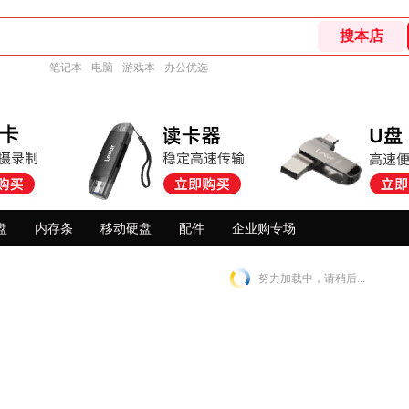
笔记本
电脑
游戏本
办公优选
盘
内存条
移动硬盘
配件
企业购专场
努力加载中，请稍后...