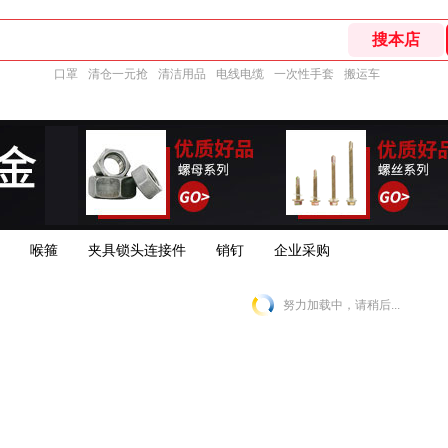
口罩
清仓一元抢
清洁用品
电线电缆
一次性手套
搬运车
喉箍
夹具锁头连接件
销钉
企业采购
努力加载中，请稍后...