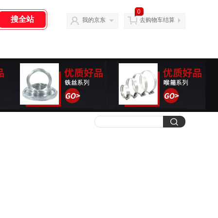
0
我的京东
去购物车结算