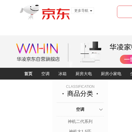
更多导航
服装城
食品
金融
首页
空调
冰箱
厨房大电
厨房小家电
CLASSIFICATION
商品分类
空调
神机二代系列
神机大1.5匹