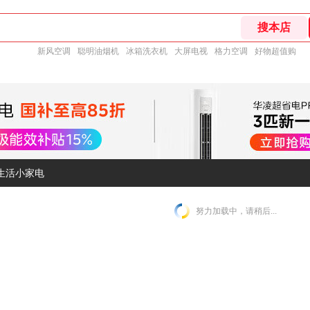
新风空调
聪明油烟机
冰箱洗衣机
大屏电视
格力空调
好物超值购
生活小家电
努力加载中，请稍后...