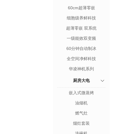
60cm超薄零嵌
细胞级养鲜科技
超薄零嵌 双系统
一级能效双变频
60分钟自动制冰
全空间净鲜科技
华凌神机系列
厨房大电
嵌入式微蒸烤
油烟机
燃气灶
烟灶套装
洗碗机