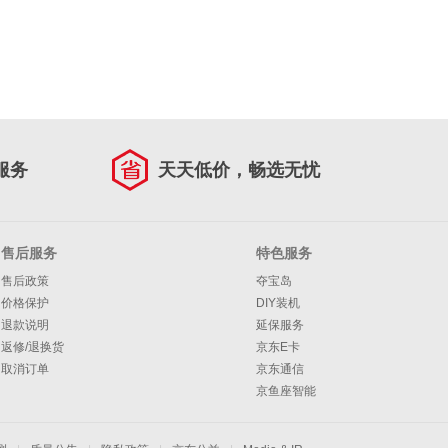
服务
天天低价，畅选无忧
售后服务
特色服务
售后政策
夺宝岛
价格保护
DIY装机
退款说明
延保服务
返修/退换货
京东E卡
取消订单
京东通信
京鱼座智能