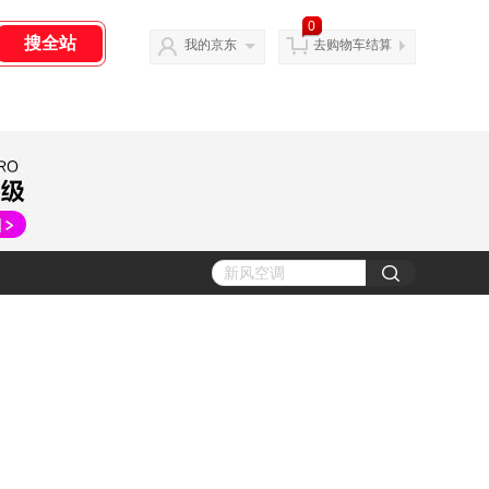
0
我的京东
去购物车结算