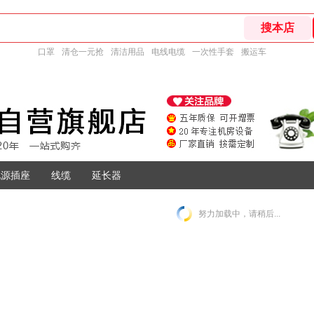
口罩
清仓一元抢
清洁用品
电线电缆
一次性手套
搬运车
电源插座
线缆
延长器
努力加载中，请稍后...