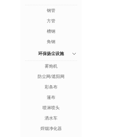
钢管
方管
槽钢
角钢
环保扬尘设施
雾炮机
防尘网/遮阳网
彩条布
篷布
喷淋喷头
洒水车
焊烟净化器