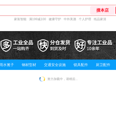
家装智能
满199减100
健康守护
中外美酒
个人护理
纸品家清
雨水篦子
钢材型材
交通安全设施
锁具配件
厨卫配件
努力加载中，请稍后...