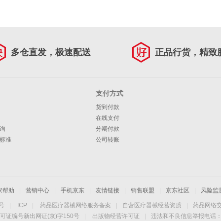
多仓直发，极速配送
正品行货，精致
支付方式
货到付款
在线支付
询
分期付款
标准
公司转账
家帮助
|
营销中心
|
手机京东
|
友情链接
|
销售联盟
|
京东社区
|
风险监
4号
|
ICP
|
药品医疗器械网络服务备案
|
自营医疗器械经营资质
|
药品网络
可证编号新出网证(京)字150号
|
出版物经营许可证
|
违法和不良信息举报电话：40