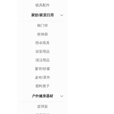
锁具配件
家纺/家居日用
棉门帘
收纳袋
雨伞雨具
浴室用品
清洁用品
窗帘/纱窗
桌布/罩件
塑料凳子
户外健身器材
篮球架