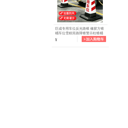
巨成专用车位反光路锥 橡胶方锥
桶车位雪糕筒路障锥警示柱锥桶
停车桩 带提环4斤红白橡胶方锥
¥
（升级款）