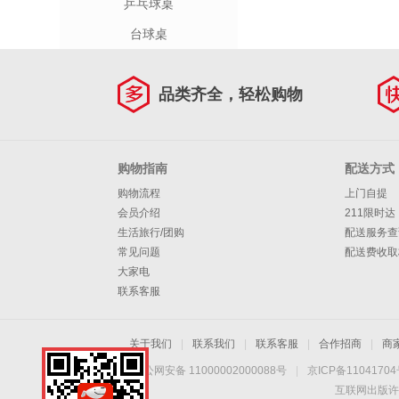
乒乓球桌
台球桌
品类齐全，轻松购物
购物指南
配送方式
购物流程
上门自提
会员介绍
211限时达
生活旅行/团购
配送服务查
常见问题
配送费收取
大家电
联系客服
关于我们
|
联系我们
|
联系客服
|
合作招商
|
商
京公网安备 11000002000088号
|
京ICP备1104170
互联网出版许