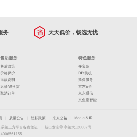
服务
天天低价，畅选无忧
售后服务
特色服务
售后政策
夺宝岛
价格保护
DIY装机
退款说明
延保服务
返修/退换货
京东E卡
取消订单
京东通信
京鱼座智能
测
|
质量公告
|
隐私政策
|
京东公益
|
Media & IR
交易第三方平台备案凭证
|
新出发京零 字第大120007号
06561155