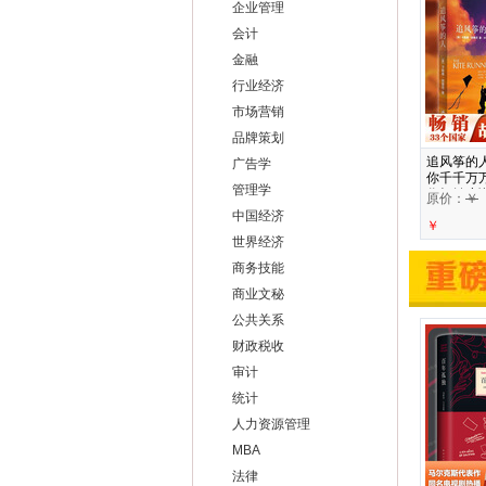
企业管理
会计
金融
行业经济
市场营销
品牌策划
追风筝的人
广告学
你千千万
管理学
作畅销小
原价：
￥
中国经济
￥
世界经济
商务技能
商业文秘
公共关系
财政税收
审计
统计
人力资源管理
MBA
法律