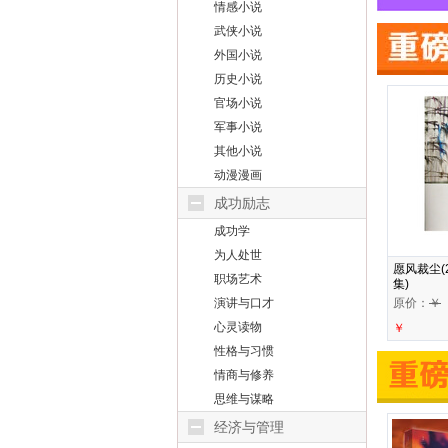
情感小说
武侠小说
外国小说
历史小说
官场小说
军事小说
其他小说
动漫漫画
成功励志
成功学
为人处世
愿风裁尘(2
职场艺术
集)
演讲与口才
原价：
￥
心灵读物
￥
性格与习惯
情商与修养
思维与谋略
经济与管理