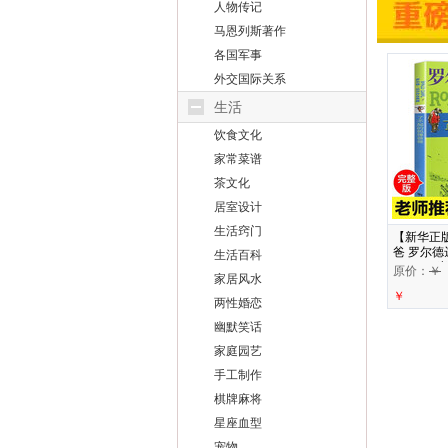
人物传记
马恩列斯著作
各国军事
外交国际关系
生活
饮食文化
家常菜谱
茶文化
居室设计
生活窍门
【新华正
爸 罗尔德
生活百科
9-10-
原价：
￥
家居风水
四年级小
￥
两性婚恋
幽默笑话
家庭园艺
手工制作
棋牌麻将
星座血型
宠物