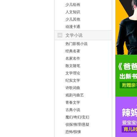
少儿绘画
人文知识
少儿其他
动漫卡通
文学小说
热门影视小说
经典名著
名家名作
散文随笔
文学理论
纪实文学
诗歌词曲
戏剧与曲艺
青春文学
古典小说
魔幻/奇幻/玄幻
侦探/推理/悬疑
恐怖/惊悚