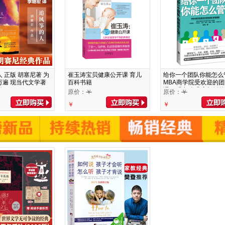
 正版 胡塞尼著 为
崔玉涛宝贝健康公开课 育儿
给你一个团队你能怎么
万遍 现当代文学著
百科书籍
MBA商学院受欢迎的
说
课程 业与企业家畅销
原价：
￥
原价：
￥
籍
￥
￥