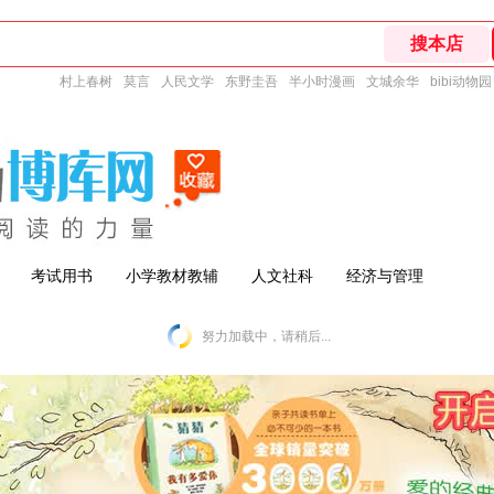
村上春树
莫言
人民文学
东野圭吾
半小时漫画
文城余华
bibi动物园
考试用书
小学教材教辅
人文社科
经济与管理
努力加载中，请稍后...