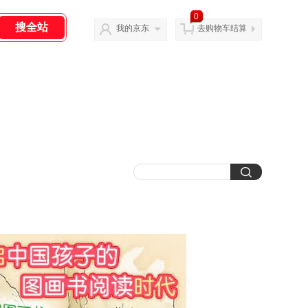
0
我的京东
去购物车结算