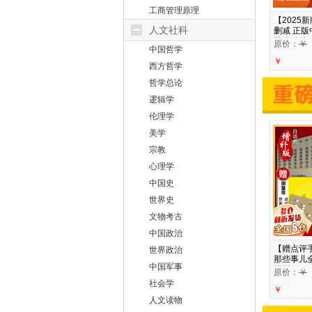
工商管理原理
【2025
人文社科
删减 正版
范晔 南海
原价：
￥
中国哲学
￥
西方哲学
哲学总论
逻辑学
伦理学
美学
宗教
心理学
中国史
世界史
文物考古
中国政治
【赠点评
世界政治
那些事儿全
中国军事
正版
原价：
￥
社会学
￥
人文读物