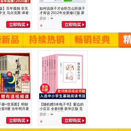
新版】百年孤独 非无
如何说孩子才会听怎么听孩子
中文 马尔克斯 译者:
才肯说 2012年全新修订版 家
出版社
庭教育育儿书籍儿童心理学0-
原价：
￥
12岁教育孩子
￥
手册+世系图】明朝
【随机赠3本电子书】窗边的
套9册 当年明月著
小豆豆 全套6册 新华正版 丢
三落四的小豆豆+小时候就在
原价：
￥
想的事+小豆豆频道+小豆豆和
￥
小豆豆们+小豆豆与我