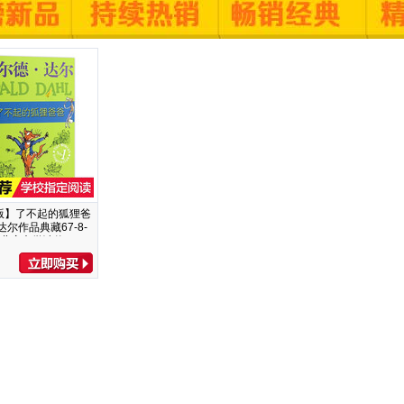
版】了不起的狐狸爸
达尔作品典藏67-8-
12岁儿童文学读物二三
学生课外书非注音