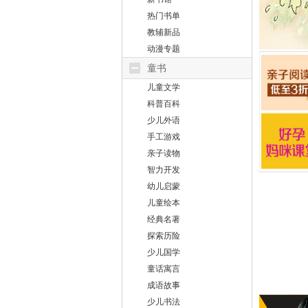
热门书单
教辅新品
动漫专题
童书
儿童文学
科普百科
少儿外语
手工游戏
亲子读物
智力开发
幼儿启蒙
儿童绘本
经典名著
探索历险
少儿国学
童话寓言
成语故事
少儿书法