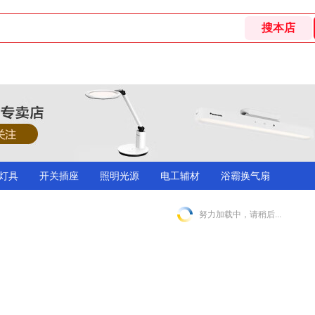
灯具
开关插座
照明光源
电工辅材
浴霸换气扇
努力加载中，请稍后...