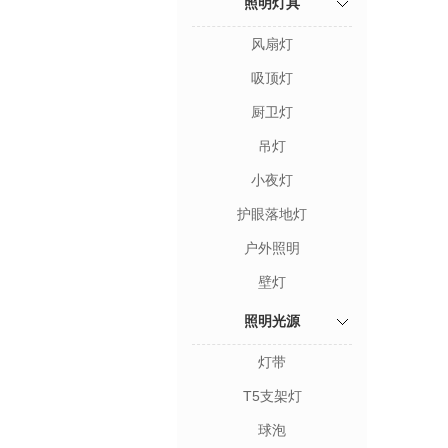
照明灯具
风扇灯
吸顶灯
厨卫灯
吊灯
小夜灯
护眼落地灯
户外照明
壁灯
照明光源
灯带
T5支架灯
球泡