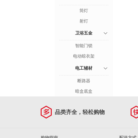
筒灯
射灯
卫浴五金
智能门锁
电动晾衣架
电工辅材
断路器
暗盒底盒
品类齐全，轻松购物
购物指南
配送方式