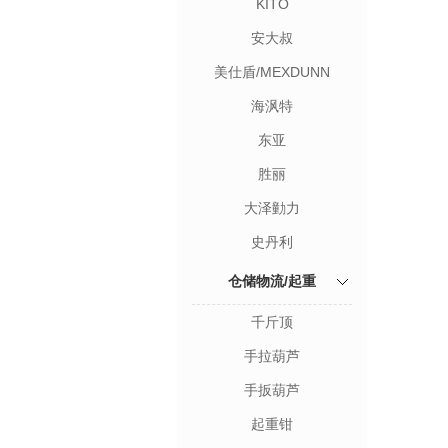
KITO
安大叔
美仕盾/MEXDUNN
海沨特
东亚
胜丽
大泽勭力
史丹利
仓储物流/起重
千斤顶
手拉葫芦
手扳葫芦
起重钳