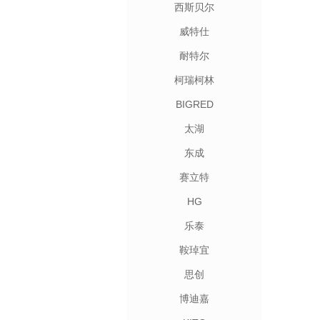
西斯贝尔
威特仕
耐特尔
柯瑞柯林
BIGRED
太湖
东成
赛立特
HG
乐泰
鞍琸宜
思创
博迪嘉