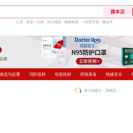
口罩
清仓一元抢
清洁用品
电线电缆
一次性手套
搬运车
物流与起重
消防器材
包装耗材
焊接装备
绝缘安全
努力加载中，请稍后...