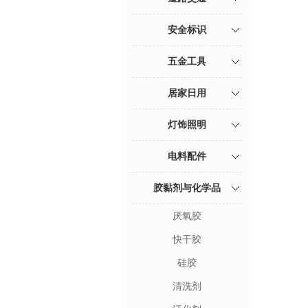
安全标识
五金工具
居家日用
灯饰照明
电料配件
胶黏剂与化学品
厌氧胶
快干胶
硅胶
清洗剂