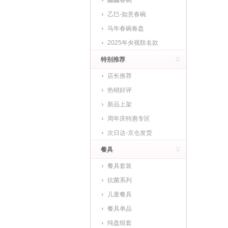
龘龘春碗
乙巳-如意春碗
马年春碗春盘
2025年央视联名款
特别推荐
店长推荐
热销好评
新品上架
周年庆特惠专区
次日达-京仓发货
餐具
餐具套装
抗菌系列
儿童餐具
餐具单品
纯盘组套