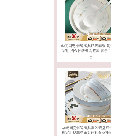
专用】 1个 24cm
华光国瓷 骨瓷餐具碗碟套装 陶瓷碗盘
家用 描金轻奢餐具整套 青亭 12头礼
盒装
¥
华光国瓷骨瓷餐具套装碗盘可进洗碗
机家用整套结婚乔迁礼盒圣托里尼48