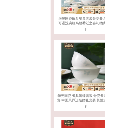
华光国瓷碗盘餐具套装骨瓷餐具家用
可进洗碗机高档乔迁之喜礼物青玉案
高温釉中彩|抗菌健康|可入洗碗机|32
¥
头礼盒装
华光国瓷 餐具碗碟套装 骨瓷餐具釉中
彩 中国风乔迁结婚礼盒装 莫兰迪 莫兰
迪 32头
¥