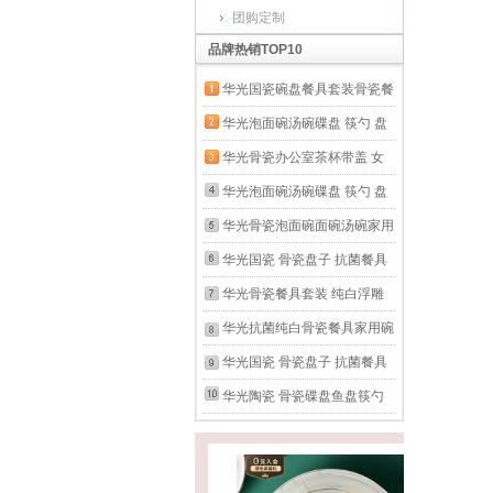
团购定制
品牌热销TOP10
华光国瓷碗盘餐具套装骨瓷餐
具家用可进洗碗机高档乔迁之
华光泡面碗汤碗碟盘 筷勺 盘
喜礼物青玉案 高温釉中彩|抗
碟碗厨具套件 中式骨瓷家用
华光骨瓷办公室茶杯带盖 女
菌健康|可入洗碗机|16头礼盒
餐具 白玉兰 6英寸碗
士高颜值办公用杯高温釉中彩
华光泡面碗汤碗碟盘 筷勺 盘
装
浪漫晨曦盖杯
碟碗厨具套件 中式骨瓷家用
华光骨瓷泡面碗面碗汤碗家用
餐具 白玉兰 5英寸碗
碗筷勺 中式餐盘鱼盘 高脚防
华光国瓷 骨瓷盘子 抗菌餐具
烫 莫兰迪 4.5英寸碗
碟盘筷勺 中式骨瓷家用餐具
华光骨瓷餐具套装 纯白浮雕
春江水暖 面碗 1个 6英寸
家用碗盘可进洗碗机 乔迁新
华光抗菌纯白骨瓷餐具家用碗
婚礼 四合吉祥 【爆款推荐】
盘碟勺DIY 自由搭配 6英寸面
华光国瓷 骨瓷盘子 抗菌餐具
(四人配)可洗碗机 16头
碗 1个 6英寸
碟盘筷勺 中式骨瓷家用餐具
华光陶瓷 骨瓷碟盘鱼盘筷勺
春江水暖 米饭碗 1个 4.5英寸
碟子 中式斗笠器型高温健康
釉中彩 青玉案 合金筷【凑单