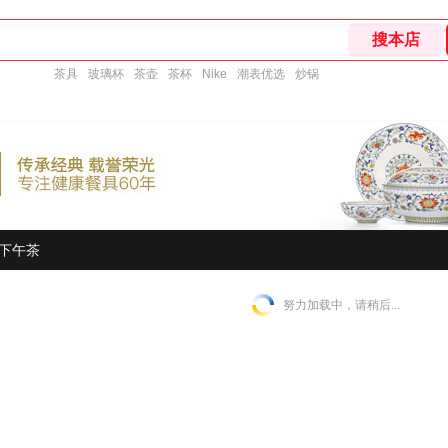
茶具
玻璃杯
茶壶
茶杯
Nike
潮表优选
炒锅
下午茶
努力加载中，请稍后...