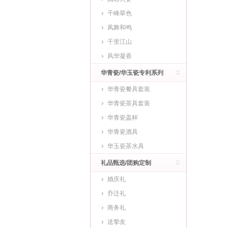
千峰翠色
凤舞和鸣
千里江山
风华凝香
华青瓷/华玉瓷专利系列
华青瓷餐具套装
华青瓷茶具套装
华青瓷盖杯
华青瓷酒具
华玉瓷茶水具
礼品甄选/团购定制
婚庆礼
乔迁礼
商务礼
送挚友