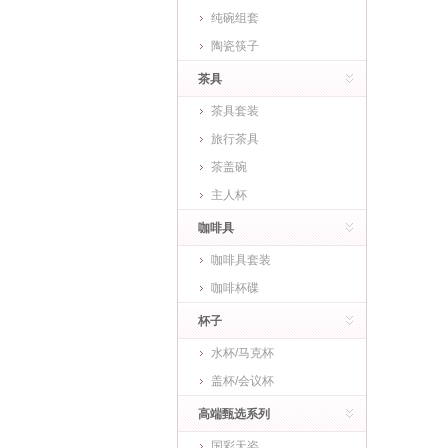
纯碗组套
陶瓷筷子
茶具
茶具套装
旅行茶具
茶盖碗
主人杯
咖啡具
咖啡具套装
咖啡杯碟
杯子
水杯/马克杯
盖杯/会议杯
高端甄选系列
国彩天姿