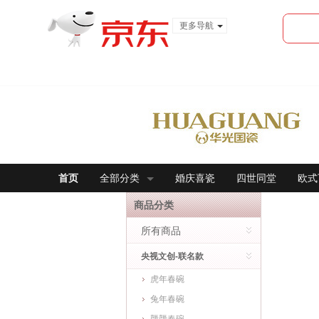
更多导航
服装城
食品
金融
首页
全部分类
婚庆喜瓷
四世同堂
欧式
商品分类
所有商品
央视文创-联名款
虎年春碗
兔年春碗