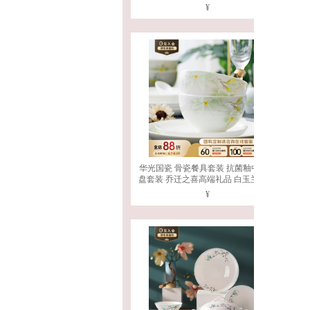
【适用6-8人】 48头 礼盒装
¥
华光国瓷 骨瓷餐具套装 抗菌釉中彩碗
盘套装 乔迁之喜高端礼品 白玉兰 白玉
兰【抗菌瓷礼盒装】 30头
¥