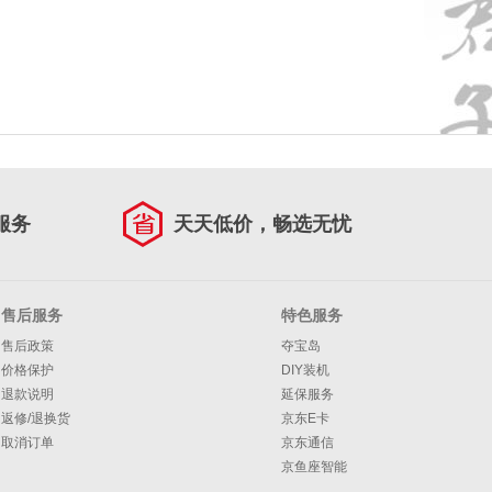
服务
天天低价，畅选无忧
售后服务
特色服务
售后政策
夺宝岛
价格保护
DIY装机
退款说明
延保服务
返修/退换货
京东E卡
取消订单
京东通信
京鱼座智能