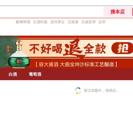
酷爽啤酒
红酒特惠
贵州茅台
五粮液
百威英博
拉菲
白酒
葡萄酒
努力加载中，请稍后...