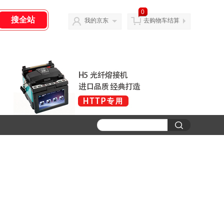
0
我的京东
去购物车结算