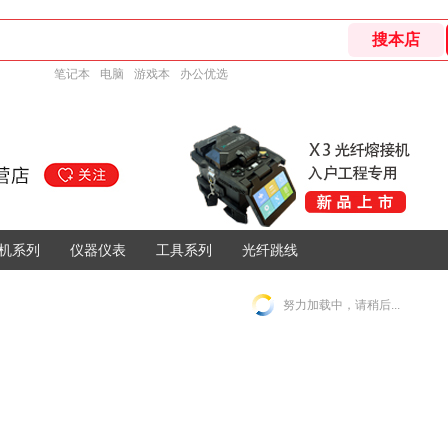
笔记本
电脑
游戏本
办公优选
机系列
仪器仪表
工具系列
光纤跳线
努力加载中，请稍后...