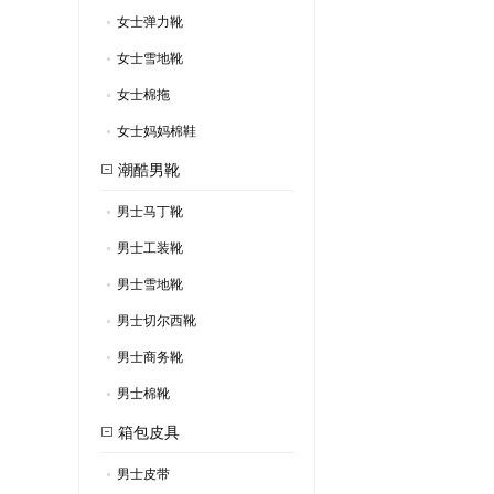
.
女士弹力靴
.
女士雪地靴
.
女士棉拖
.
女士妈妈棉鞋
.
潮酷男靴
男士马丁靴
.
男士工装靴
.
男士雪地靴
.
男士切尔西靴
.
男士商务靴
.
男士棉靴
.
箱包皮具
男士皮带
.