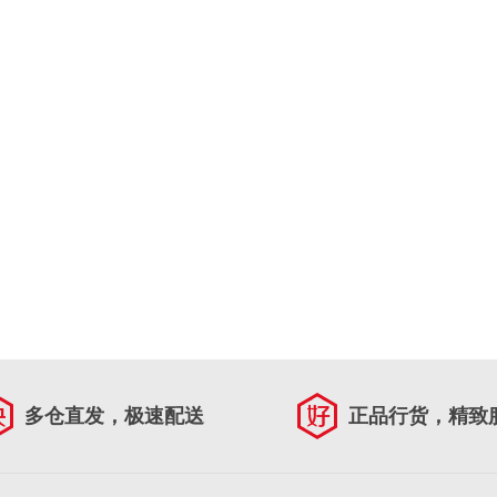
多仓直发，极速配送
正品行货，精致