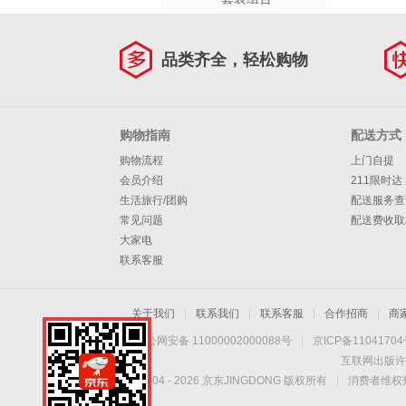
品类齐全，轻松购物
购物指南
配送方式
购物流程
上门自提
会员介绍
211限时达
生活旅行/团购
配送服务查
常见问题
配送费收取
大家电
联系客服
关于我们
|
联系我们
|
联系客服
|
合作招商
|
商
京公网安备 11000002000088号
|
京ICP备1104170
互联网出版许
Copyright © 2004 -
2026
京东JINGDONG 版权所有
|
消费者维权热