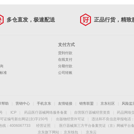
多仓直发，极速配送
正品行货，精致
支付方式
货到付款
在线支付
询
分期付款
标准
公司转账
家帮助
|
营销中心
|
手机京东
|
友情链接
|
销售联盟
|
京东社区
|
风险监
4号
|
ICP
|
药品医疗器械网络服务备案
|
自营医疗器械经营资质
|
药品网络
可证编号新出网证(京)字150号
|
出版物经营许可证
|
违法和不良信息举报电话：40
线：4006067733
经营证照
|
医疗器械第三方平台备案凭证（京）网械平台备字（
京东旗下网站：
京东钱包
|
京东云