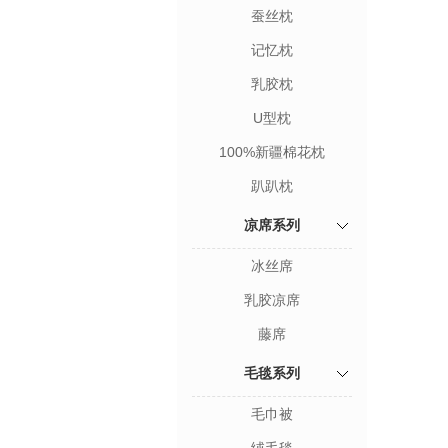
蚕丝枕
记忆枕
乳胶枕
U型枕
100%新疆棉花枕
趴趴枕
凉席系列
冰丝席
乳胶凉席
藤席
毛毯系列
毛巾被