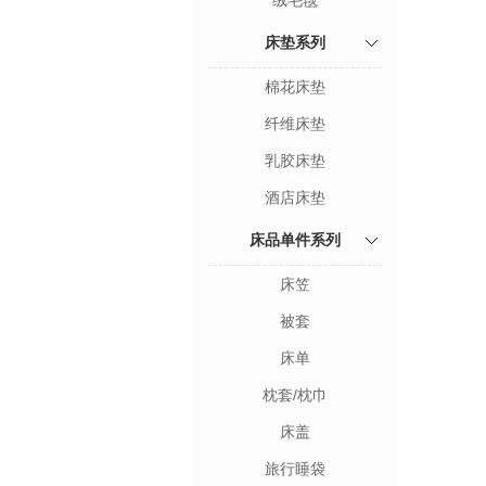
绒毛毯
床垫系列
棉花床垫
纤维床垫
乳胶床垫
酒店床垫
床品单件系列
床笠
被套
床单
枕套/枕巾
床盖
旅行睡袋