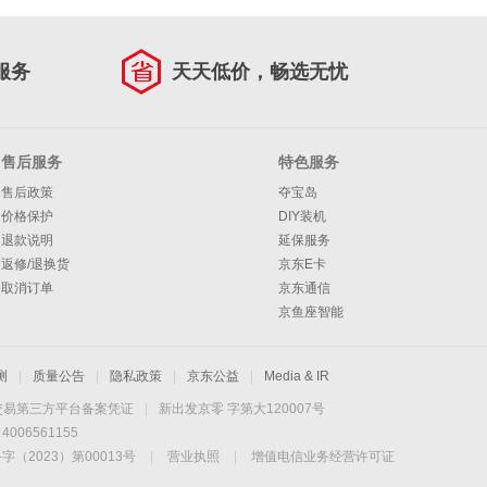
服务
天天低价，畅选无忧
售后服务
特色服务
售后政策
夺宝岛
价格保护
DIY装机
退款说明
延保服务
返修/退换货
京东E卡
取消订单
京东通信
京鱼座智能
测
|
质量公告
|
隐私政策
|
京东公益
|
Media & IR
交易第三方平台备案凭证
|
新出发京零 字第大120007号
06561155
2023）第00013号
|
营业执照
|
增值电信业务经营许可证