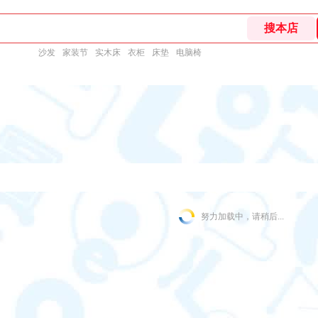
沙发
家装节
实木床
衣柜
床垫
电脑椅
努力加载中，请稍后...