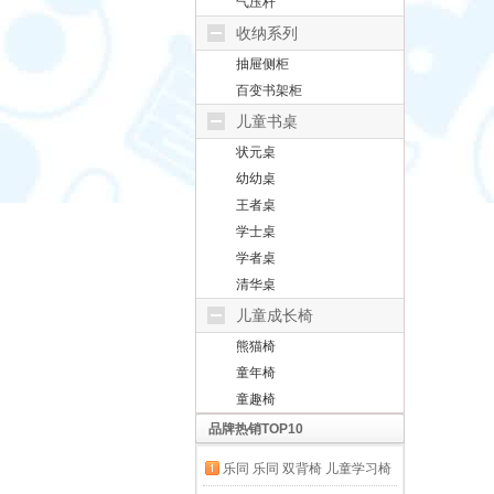
气压杆
收纳系列
抽屉侧柜
百变书架柜
儿童书桌
状元桌
幼幼桌
王者桌
学士桌
学者桌
清华桌
儿童成长椅
熊猫椅
童年椅
童趣椅
品牌热销TOP10
乐同 乐同 双背椅 儿童学习椅