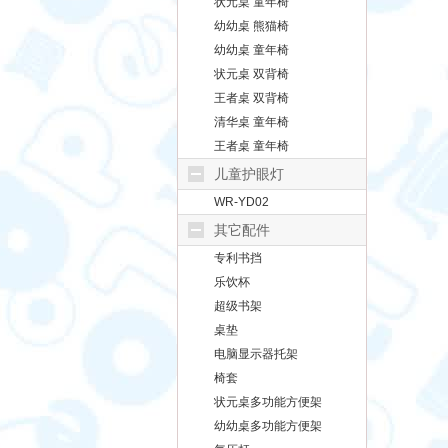
状元桌 童年椅
幼幼桌 熊猫椅
幼幼桌 童年椅
状元桌 双背椅
王者桌 双背椅
清华桌 童年椅
王者桌 童年椅
儿童护眼灯
WR-YD02
其它配件
专利书挡
乐饮杯
超级书架
桌垫
电脑显示器托架
椅套
状元桌多功能方便架
幼幼桌多功能方便架