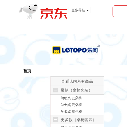
更多导航
服装城
食品
金融
首页
查看店内所有商品
爆款（桌椅套装）
幼幼桌 云朵椅
学士桌 云朵椅
学者桌 童年椅
更多款（桌椅套装）