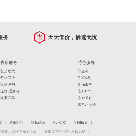
服务
天天低价，畅选无忧
售后服务
特色服务
售后政策
夺宝岛
价格保护
DIY装机
退款说明
延保服务
返修/退换货
京东E卡
取消订单
京东通信
京鱼座智能
测
|
质量公告
|
隐私政策
|
京东公益
|
Media & IR
交易第三方平台备案凭证
|
新出发京零 字第大120007号