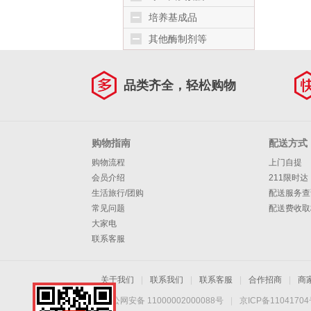
培养基成品
其他酶制剂等
品类齐全，轻松购物
购物指南
配送方式
购物流程
上门自提
会员介绍
211限时达
生活旅行/团购
配送服务查
常见问题
配送费收取
大家电
联系客服
关于我们
|
联系我们
|
联系客服
|
合作招商
|
商
京公网安备 11000002000088号
|
京ICP备1104170