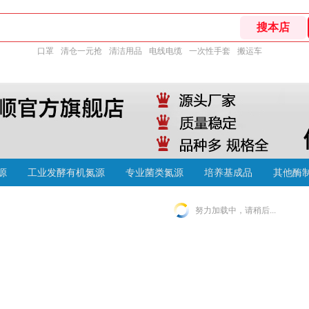
口罩
清仓一元抢
清洁用品
电线电缆
一次性手套
搬运车
源
工业发酵有机氮源
专业菌类氮源
培养基成品
其他酶
努力加载中，请稍后...