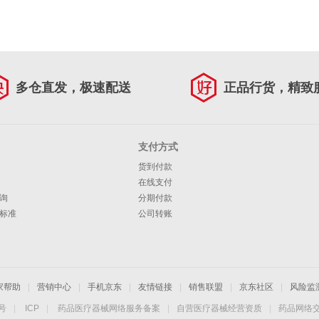
多仓直发，极速配送
正品行货，精致
支付方式
货到付款
在线支付
询
分期付款
标准
公司转账
家帮助
|
营销中心
|
手机京东
|
友情链接
|
销售联盟
|
京东社区
|
风险监
4号
|
ICP
|
药品医疗器械网络服务备案
|
自营医疗器械经营资质
|
药品网络