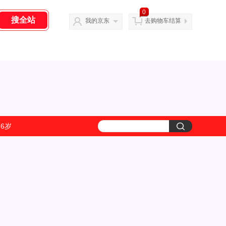
0
我的京东
去购物车结算
-6岁