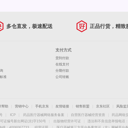
多仓直发，极速配送
正品行货，精致
支付方式
货到付款
在线支付
询
分期付款
标准
公司转账
家帮助
|
营销中心
|
手机京东
|
友情链接
|
销售联盟
|
京东社区
|
风险监
4号
|
ICP
|
药品医疗器械网络服务备案
|
自营医疗器械经营资质
|
药品网络
可证编号新出网证(京)字150号
|
出版物经营许可证
|
违法和不良信息举报电话：40
线：4006067733
经营证照
|
医疗器械第三方平台备案凭证（京）网械平台备字（