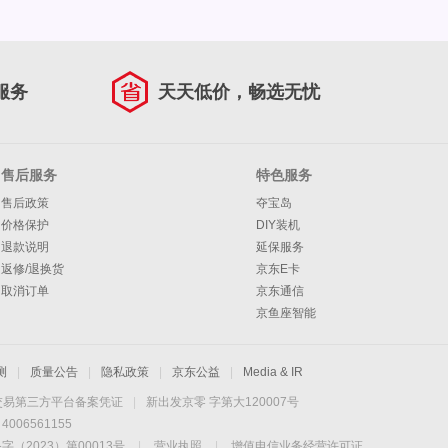
服务
天天低价，畅选无忧
售后服务
特色服务
售后政策
夺宝岛
价格保护
DIY装机
退款说明
延保服务
返修/退换货
京东E卡
取消订单
京东通信
京鱼座智能
测
|
质量公告
|
隐私政策
|
京东公益
|
Media & IR
交易第三方平台备案凭证
|
新出发京零 字第大120007号
06561155
2023）第00013号
|
营业执照
|
增值电信业务经营许可证