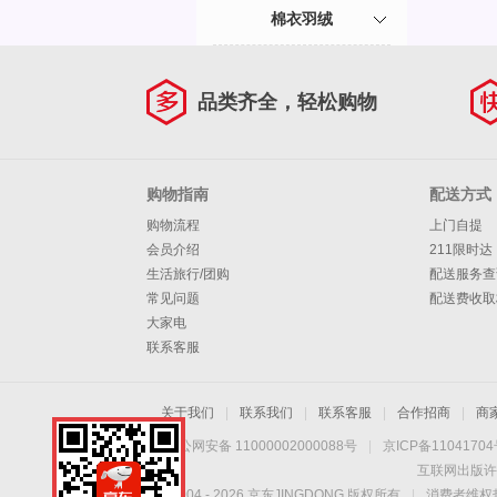
棉衣羽绒
品类齐全，轻松购物
购物指南
配送方式
购物流程
上门自提
会员介绍
211限时达
生活旅行/团购
配送服务查
常见问题
配送费收取
大家电
联系客服
关于我们
|
联系我们
|
联系客服
|
合作招商
|
商
京公网安备 11000002000088号
|
京ICP备1104170
互联网出版许
Copyright © 2004 -
2026
京东JINGDONG 版权所有
|
消费者维权热