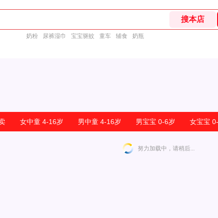
奶粉
尿裤湿巾
宝宝驱蚊
童车
辅食
奶瓶
热卖
女中童 4-16岁
男中童 4-16岁
男宝宝 0-6岁
女宝宝 0
努力加载中，请稍后...