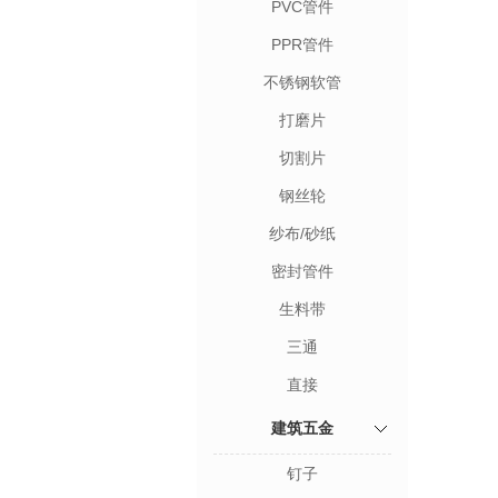
PVC管件
PPR管件
不锈钢软管
打磨片
切割片
钢丝轮
纱布/砂纸
密封管件
生料带
三通
直接
建筑五金
钉子