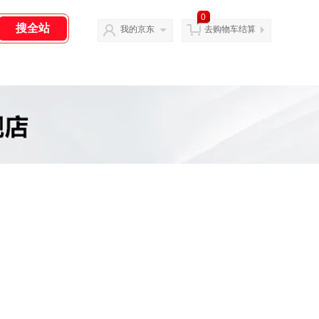
0
我的京东
去购物车结算