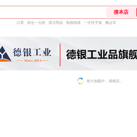
口罩
清仓一元抢
清洁用品
电线电缆
一次性手套
搬运车
努力加载中，请稍后...