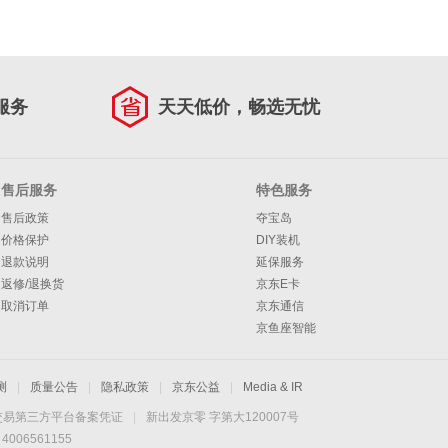
服务
天天低价，畅选无忧
售后服务
特色服务
售后政策
夺宝岛
价格保护
DIY装机
退款说明
延保服务
返修/退换货
京东E卡
取消订单
京东通信
京鱼座智能
测
|
质量公告
|
隐私政策
|
京东公益
|
Media & IR
交易第三方平台备案凭证
|
新出发京零 字第大120007号
06561155