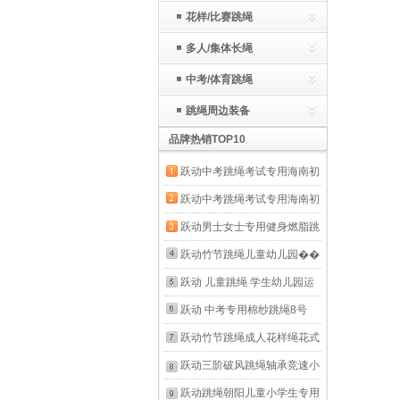
花样/比赛跳绳
多人/集体长绳
中考/体育跳绳
跳绳周边装备
品牌热销TOP10
跃动中考跳绳考试专用海南初
中生体育学生中考计数绳体测
跃动中考跳绳考试专用海南初
专业绳子 中考-单机版-
中生体育学生中考计数绳体测
跃动男士女士专用健身燃脂跳
【6mm】
专业绳子 中考-训练款-
绳7毫米加粗绳跳绳减肥专用
跃动竹节跳绳儿童幼儿园��
【6mm】
暴瘦成年人用 蓝色
学校园跳绳小学生专用一年级
跃动 儿童跳绳 学生幼儿园运
软珠宝宝专业绳 蓝色1.8米
动产品 珠节绳子竹节跳绳 儿
跃动 中考专用棉纱跳绳8号
【冠军课程+收纳袋+不打结】
童深蓝色竹节绳
2.8米中学生成人跳神运动备
跃动竹节跳绳成人花样绳花式
用绳子（无手柄)
初中生比赛专用绳小学生大人
跃动三阶破风跳绳轴承竞速小
专业减肥健身 黑白色1.8米以
学生专用考试6-12岁儿童提速
跃动跳绳朝阳儿童小学生专用