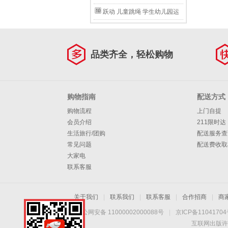
下适用【不打结不缠绕】学校
专用跳绳 星云双彩
幼儿园初学中考竞速双轴承不
跃动 儿童跳绳 学生幼儿园运
推荐
打结速度绳子 天空蓝【赠课
动产品 珠节绳子竹节跳绳 儿
程+收纳袋+弹力带】
童粉色竹节绳
品类齐全，轻松购物
购物指南
配送方式
购物流程
上门自提
会员介绍
211限时达
生活旅行/团购
配送服务查
常见问题
配送费收取
大家电
联系客服
关于我们
|
联系我们
|
联系客服
|
合作招商
|
商
京公网安备 11000002000088号
|
京ICP备1104170
互联网出版许