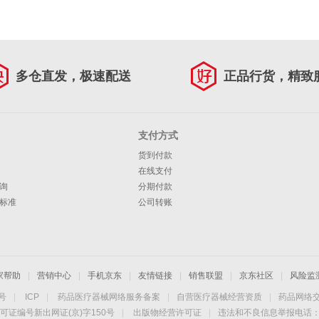
多仓直发，极速配送
正品行货，精致
支付方式
货到付款
在线支付
询
分期付款
标准
公司转账
家帮助
|
营销中心
|
手机京东
|
友情链接
|
销售联盟
|
京东社区
|
风险监
4号
|
ICP
|
药品医疗器械网络服务备案
|
自营医疗器械经营资质
|
药品网络
可证编号新出网证(京)字150号
|
出版物经营许可证
|
违法和不良信息举报电话：40