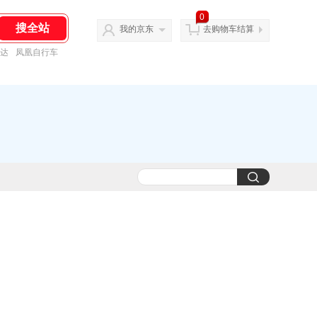
0
我的京东
去购物车结算
达
凤凰自行车