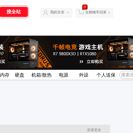
0
我的京东
去购物车结算
名内存
硬盘
机箱/散热
电源
外设
个人送保
查看更多