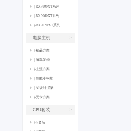
|-RX7800XT系列
|-RX9060XT系列
|-RX9070/XT系列
>
电脑主机
|-精品方案
|-游戏发烧
|-主流方案
|-性能小钢炮
|-AI设计渲染
|-无卡方案
>
CPU套装
|-i9套装