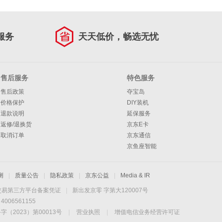
服务
天天低价，畅选无忧
售后服务
特色服务
售后政策
夺宝岛
价格保护
DIY装机
退款说明
延保服务
返修/退换货
京东E卡
取消订单
京东通信
京鱼座智能
测
|
质量公告
|
隐私政策
|
京东公益
|
Media & IR
交易第三方平台备案凭证
|
新出发京零 字第大120007号
06561155
2023）第00013号
|
营业执照
|
增值电信业务经营许可证