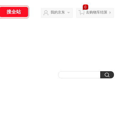
0
我的京东
去购物车结算