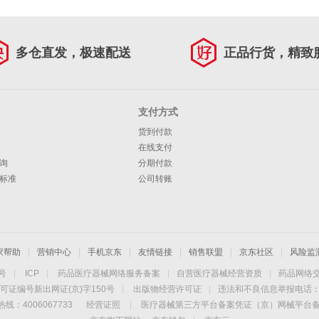
多仓直发，极速配送
正品行货，精致
支付方式
货到付款
在线支付
询
分期付款
标准
公司转账
家帮助
|
营销中心
|
手机京东
|
友情链接
|
销售联盟
|
京东社区
|
风险监
4号
|
ICP
|
药品医疗器械网络服务备案
|
自营医疗器械经营资质
|
药品网络
可证编号新出网证(京)字150号
|
出版物经营许可证
|
违法和不良信息举报电话：40
线：4006067733
经营证照
|
医疗器械第三方平台备案凭证（京）网械平台备字（