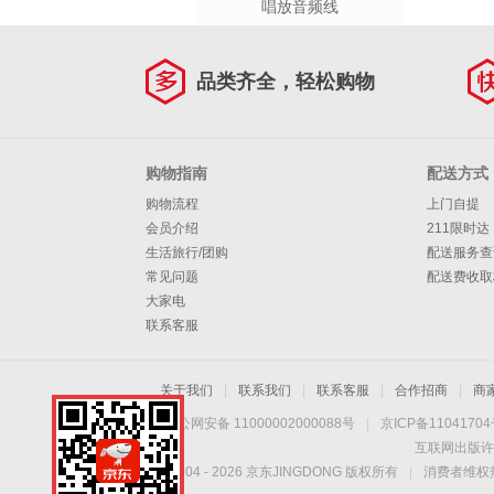
唱放音频线
品类齐全，轻松购物
购物指南
配送方式
购物流程
上门自提
会员介绍
211限时达
生活旅行/团购
配送服务查
常见问题
配送费收取
大家电
联系客服
关于我们
|
联系我们
|
联系客服
|
合作招商
|
商
京公网安备 11000002000088号
|
京ICP备1104170
互联网出版许
Copyright © 2004 -
2026
京东JINGDONG 版权所有
|
消费者维权热