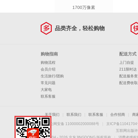
1700万像素
品类齐全，轻松购物
购物指南
配送方式
购物流程
上门自提
会员介绍
211限时达
生活旅行/团购
配送服务查
常见问题
配送费收取
大家电
联系客服
关于我们
|
联系我们
|
联系客服
|
合作招商
|
商
京公网安备 11000002000088号
|
京ICP备1104170
互联网出版许
Copyright © 2004 -
2026
京东JINGDONG 版权所有
|
消费者维权热