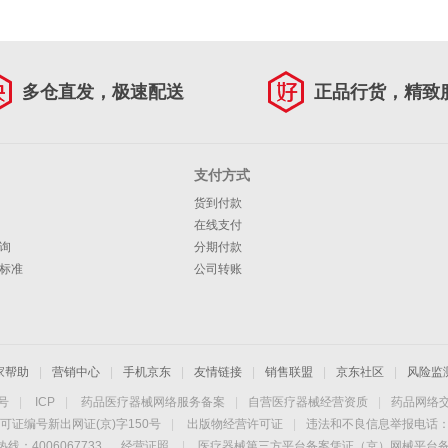
多仓直发，极速配送
正品行货，精致
支付方式
货到付款
在线支付
询
分期付款
标准
公司转账
家帮助
|
营销中心
|
手机京东
|
友情链接
|
销售联盟
|
京东社区
|
风险监
4号
|
ICP
|
药品医疗器械网络服务备案
|
自营医疗器械经营资质
|
药品网络
可证编号新出网证(京)字150号
|
出版物经营许可证
|
违法和不良信息举报电话：40
线：4006067733
经营证照
|
医疗器械第三方平台备案凭证（京）网械平台备字（