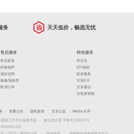
服务
天天低价，畅选无忧
售后服务
特色服务
售后政策
夺宝岛
价格保护
DIY装机
退款说明
延保服务
返修/退换货
京东E卡
取消订单
京东通信
京鱼座智能
测
|
质量公告
|
隐私政策
|
京东公益
|
Media & IR
交易第三方平台备案凭证
|
新出发京零 字第大120007号
06561155
2023）第00013号
|
营业执照
|
增值电信业务经营许可证