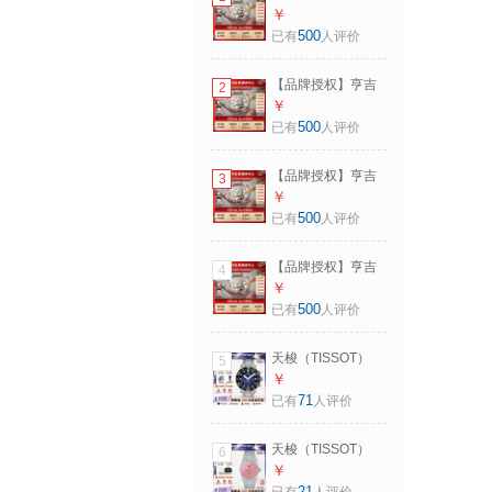
利手表维修保养换
￥
电池抛光翻新配件
500
已有
人评价
更换专拍链接 50元
专拍服务
【品牌授权】亨吉
2
利手表维修保养换
￥
电池抛光翻新配件
500
已有
人评价
更换专拍链接 100
元专拍服务
【品牌授权】亨吉
3
利手表维修保养换
￥
电池抛光翻新配件
500
已有
人评价
更换专拍链接 10元
专拍服务
【品牌授权】亨吉
4
利手表维修保养换
￥
电池抛光翻新配件
500
已有
人评价
更换专拍链接 500
元专拍服务
天梭（TISSOT）
5
【七夕礼物】瑞士
￥
手表瑞士海星系列
71
已有
人评价
石英男表礼物 渐变
蓝钢带
天梭（TISSOT）
6
T120.417.11.041.01
【七夕礼物】PRX
￥
级玩家系列石英女
21