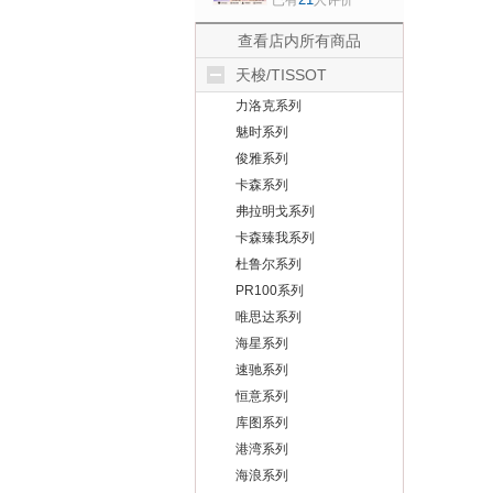
已有
人评价
表潮流时尚瑞士手
表 虞书欣同款 樱花
查看店内所有商品
粉石英款
天梭/TISSOT
T137.210.11.331.00
力洛克系列
魅时系列
俊雅系列
卡森系列
弗拉明戈系列
卡森臻我系列
杜鲁尔系列
PR100系列
唯思达系列
海星系列
速驰系列
恒意系列
库图系列
港湾系列
海浪系列