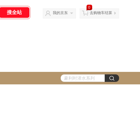
0
我的京东
去购物车结算