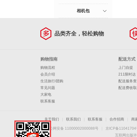
相机包
品类齐全，轻松购物
购物指南
配送方式
购物流程
上门自提
会员介绍
211限时达
生活旅行/团购
配送服务查
常见问题
配送费收取
大家电
联系客服
关于我们
|
联系我们
|
联系客服
|
合作招商
|
商
京公网安备 11000002000088号
|
京ICP备1104170
互联网出版许