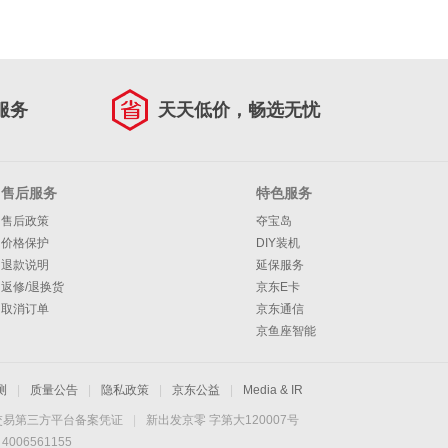
服务
天天低价，畅选无忧
售后服务
特色服务
售后政策
夺宝岛
价格保护
DIY装机
退款说明
延保服务
返修/退换货
京东E卡
取消订单
京东通信
京鱼座智能
测
|
质量公告
|
隐私政策
|
京东公益
|
Media & IR
交易第三方平台备案凭证
|
新出发京零 字第大120007号
06561155