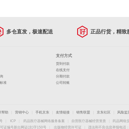
多仓直发，极速配送
正品行货，精致
支付方式
货到付款
在线支付
询
分期付款
标准
公司转账
家帮助
|
营销中心
|
手机京东
|
友情链接
|
销售联盟
|
京东社区
|
风险监
4号
|
ICP
|
药品医疗器械网络服务备案
|
自营医疗器械经营资质
|
药品网络
可证编号新出网证(京)字150号
|
出版物经营许可证
|
违法和不良信息举报电话：40