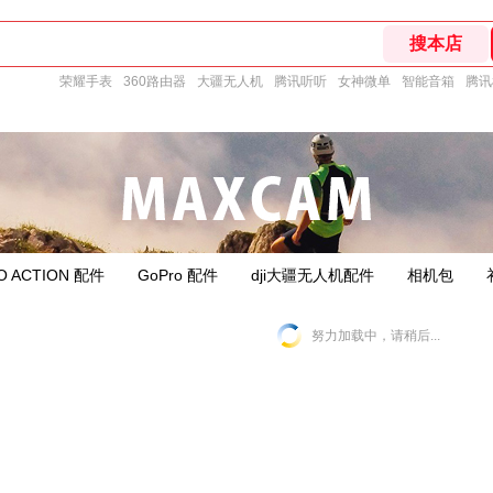
荣耀手表
360路由器
大疆无人机
腾讯听听
女神微单
智能音箱
腾讯
O ACTION 配件
GoPro 配件
dji大疆无人机配件
相机包
努力加载中，请稍后...