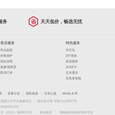
服务
天天低价，畅选无忧
售后服务
特色服务
售后政策
夺宝岛
价格保护
DIY装机
退款说明
延保服务
返修/退换货
京东E卡
取消订单
京东通信
京鱼座智能
测
|
质量公告
|
隐私政策
|
京东公益
|
Media & IR
交易第三方平台备案凭证
|
新出发京零 字第大120007号
06561155
2023）第00013号
|
营业执照
|
增值电信业务经营许可证