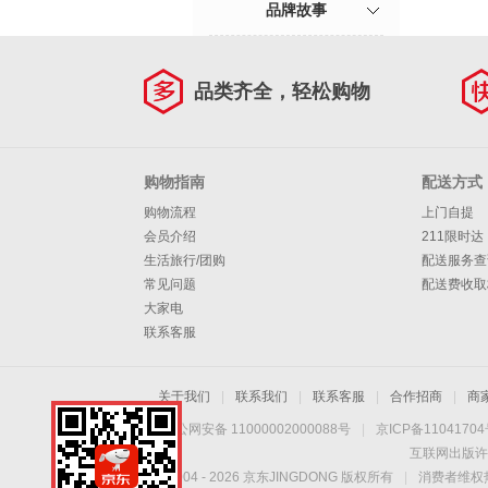
品牌故事
品类齐全，轻松购物
购物指南
配送方式
购物流程
上门自提
会员介绍
211限时达
生活旅行/团购
配送服务查
常见问题
配送费收取
大家电
联系客服
关于我们
|
联系我们
|
联系客服
|
合作招商
|
商
京公网安备 11000002000088号
|
京ICP备1104170
互联网出版许
Copyright © 2004 -
2026
京东JINGDONG 版权所有
|
消费者维权热