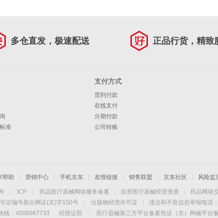
多仓直发，极速配送
正品行货，精致
支付方式
货到付款
在线支付
询
分期付款
标准
公司转账
家帮助
|
营销中心
|
手机京东
|
友情链接
|
销售联盟
|
京东社区
|
风险监
4号
|
ICP
|
药品医疗器械网络服务备案
|
自营医疗器械经营资质
|
药品网络
可证编号新出网证(京)字150号
|
出版物经营许可证
|
违法和不良信息举报电话：40
线：4006067733
经营证照
|
医疗器械第三方平台备案凭证（京）网械平台备字（