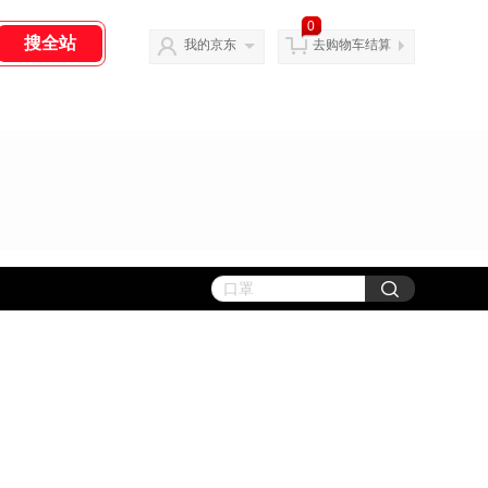
0
我的京东
去购物车结算