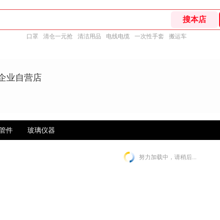
口罩
清仓一元抢
清洁用品
电线电缆
一次性手套
搬运车
东企业自营店
管件
玻璃仪器
努力加载中，请稍后...