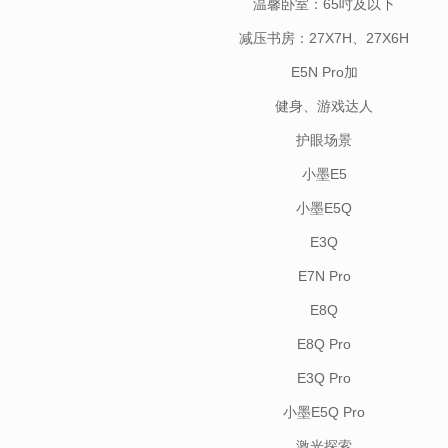
温馨卧室：65吋及以下
减压书房：27X7H、27X6H
E5N Pro加
健身、游戏达人
护眼场景
小墨E5
小墨E5Q
E3Q
E7N Pro
E8Q
E8Q Pro
E3Q Pro
小墨E5Q Pro
激光探索