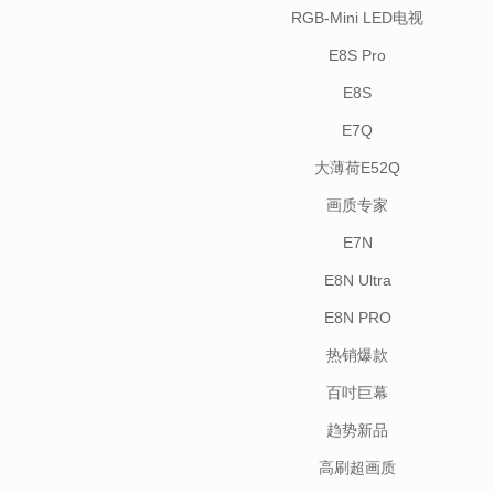
RGB-Mini LED电视
E8S Pro
E8S
E7Q
大薄荷E52Q
画质专家
E7N
E8N Ultra
E8N PRO
热销爆款
百吋巨幕
趋势新品
高刷超画质