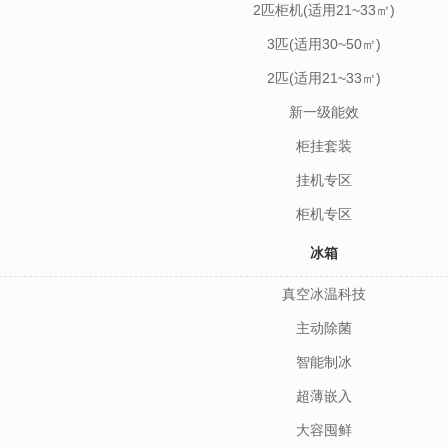
2匹柜机(适用21~33㎡)
3匹(适用30~50㎡)
2匹(适用21~33㎡)
新一级能效
柜挂套装
挂机专区
柜机专区
冰箱
真空冰温科技
主动除菌
智能制冰
超薄嵌入
大容囤鲜