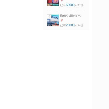
Pro 75英寸 264Hz
￥
高刷 高色域 2.2重
50000
已有
人评价
低音 智能Wi-Fi6 大
内存 平板电视
海信空调智省电
6
ultra大薄荷大1.5匹
￥
一级冷暖挂机外机
20000
已有
人评价
双排纯铜管世界杯
定制KFR-
35GW/A330UPro-
X1（白）