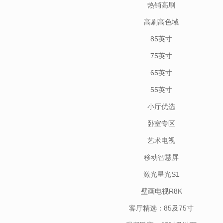
热销高刷
高刷高色域
85英寸
75英寸
65英寸
55英寸
小厅优选
卧室专区
艺术电视
移动智慧屏
激光星光S1
壁画电视R8K
客厅精选：85及75寸