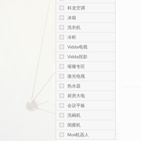
科龙空调
冰箱
洗衣机
冷柜
Vidda电视
Vidda投影
璀璨专区
激光电视
热水器
厨房大电
会议平板
洗碗机
闺蜜机
Moii机器人