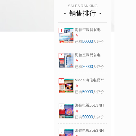
SALES RANKING
销售排行
海信空调智省电
1
S550大1.5匹挂机
￥
省电41%抗病毒大
50000
已有
人评价
导板防直吹外机单
排铜管 E290升级款
海信空调易省电
2
KFR-35GW/S550-
E280大3匹客厅立
￥
X1
式柜机外机双排纯
20000
已有
人评价
铜管大风量一级变
频冷暖KFR-
Vidda 海信电视75
3
72LW/E280-X1
英寸 R75 180Hz高
￥
刷 2+32G 智慧屏
50000
已有
人评价
MEMC 一级能效
2026液晶家用游戏
海信电视55E3NH
4
平板电视机75V1Q-
Pro 55英寸 144Hz
￥
R
高刷 杜比全景声 智
50000
已有
人评价
能Wi-Fi6 U+超画质
大内存平板电视
海信电视75E3NH
5