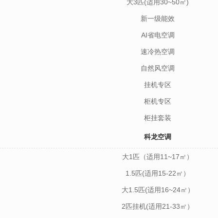
大3匹(适用30~50㎡)
新一级能效
AI省电空调
速冷热空调
自然风空调
挂机专区
柜机专区
柜挂套装
科龙空调
大1匹（适用11~17㎡）
1.5匹(适用15-22㎡）
大1.5匹(适用16~24㎡）
2匹挂机(适用21-33㎡）