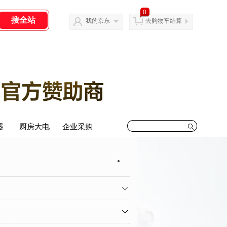
0
我的京东
去购物车结算
器
器
厨房大电
厨房大电
会议平板
企业采购