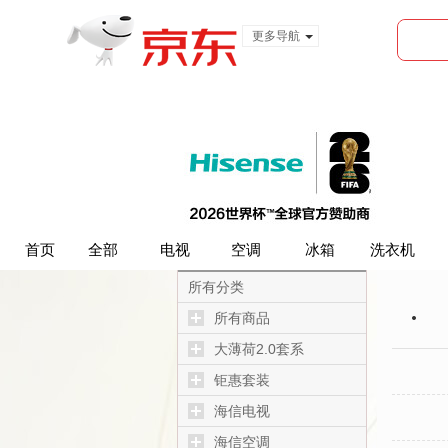
更多导航
服装城
食品
金融
首页
首页
全部
全部
电视
电视
空调
空调
冰箱
冰箱
洗衣机
洗衣机
所有分类
所有商品
大薄荷2.0套系
钜惠套装
海信电视
海信空调