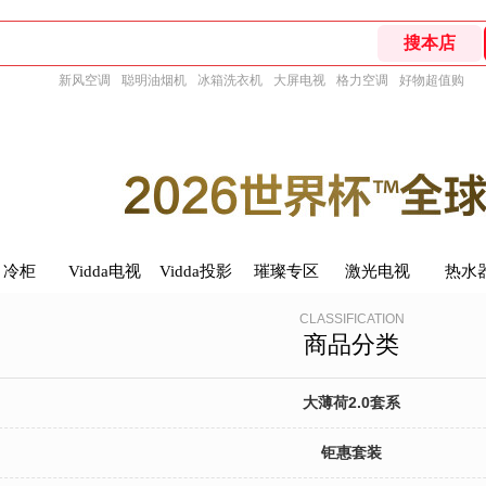
新风空调
聪明油烟机
冰箱洗衣机
大屏电视
格力空调
好物超值购
冷柜
冷柜
Vidda电视
Vidda电视
Vidda投影
Vidda投影
璀璨专区
璀璨专区
激光电视
激光电视
热水
热水
CLASSIFICATION
商品分类
大薄荷2.0套系
钜惠套装