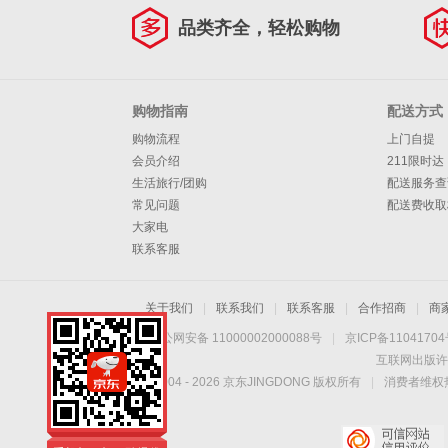
品类齐全，轻松购物
购物指南
配送方式
购物流程
上门自提
会员介绍
211限时达
生活旅行/团购
配送服务查
常见问题
配送费收取
大家电
联系客服
关于我们
|
联系我们
|
联系客服
|
合作招商
|
商
京公网安备 11000002000088号
|
京ICP备1104170
互联网出版许
Copyright © 2004 -
2026
京东JINGDONG 版权所有
|
消费者维权热
手机扫一扫，劲爆优
惠触手可得！