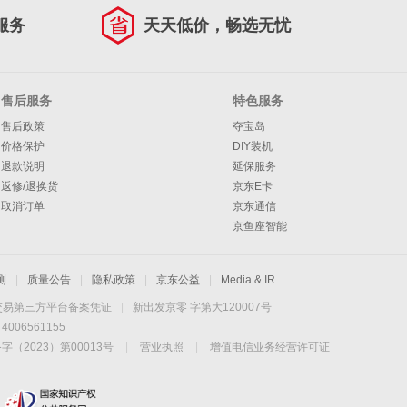
服务
天天低价，畅选无忧
售后服务
特色服务
售后政策
夺宝岛
价格保护
DIY装机
退款说明
延保服务
返修/退换货
京东E卡
取消订单
京东通信
京鱼座智能
测
|
质量公告
|
隐私政策
|
京东公益
|
Media & IR
交易第三方平台备案凭证
|
新出发京零 字第大120007号
06561155
2023）第00013号
|
营业执照
|
增值电信业务经营许可证