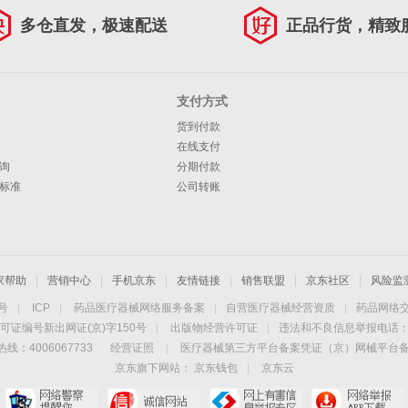
多仓直发，极速配送
正品行货，精致
支付方式
货到付款
在线支付
询
分期付款
标准
公司转账
家帮助
|
营销中心
|
手机京东
|
友情链接
|
销售联盟
|
京东社区
|
风险监
4号
|
ICP
|
药品医疗器械网络服务备案
|
自营医疗器械经营资质
|
药品网络
可证编号新出网证(京)字150号
|
出版物经营许可证
|
违法和不良信息举报电话：40
线：4006067733
经营证照
|
医疗器械第三方平台备案凭证（京）网械平台备字（
京东旗下网站：
京东钱包
|
京东云