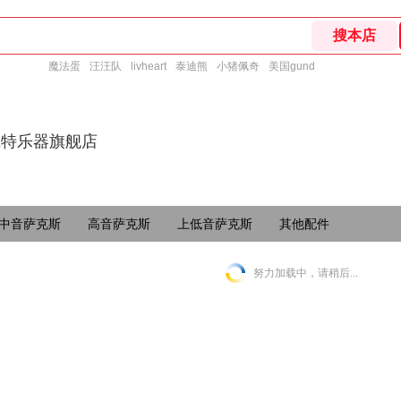
魔法蛋
汪汪队
livheart
泰迪熊
小猪佩奇
美国gund
r萨尔特乐器旗舰店
中音萨克斯
高音萨克斯
上低音萨克斯
其他配件
努力加载中，请稍后...