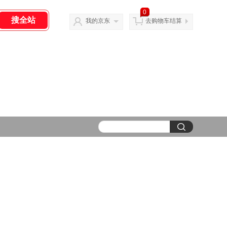
0
我的京东
去购物车结算