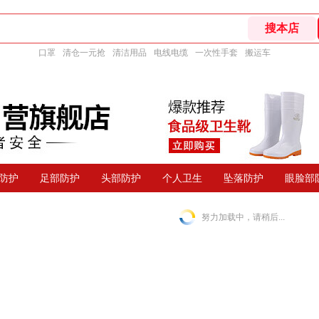
口罩
清仓一元抢
清洁用品
电线电缆
一次性手套
搬运车
防护
足部防护
头部防护
个人卫生
坠落防护
眼脸部
努力加载中，请稍后...