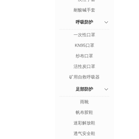
耐酸碱手套
呼吸防护
一次性口罩
KN95口罩
纱布口罩
活性炭口罩
矿用自救呼吸器
足部防护
雨靴
帆布胶鞋
迷彩解放鞋
透气安全鞋