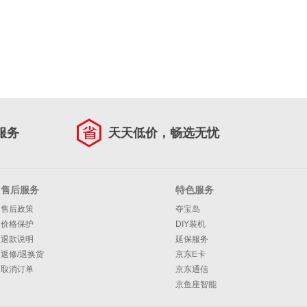
服务
天天低价，畅选无忧
售后服务
特色服务
售后政策
夺宝岛
价格保护
DIY装机
退款说明
延保服务
返修/退换货
京东E卡
取消订单
京东通信
京鱼座智能