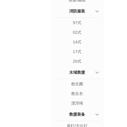
铁铤/撬棍
消防服装
97式
02式
14式
17式
20式
水域救援
救生圈
救生衣
漂浮绳
救援装备
肩灯/方位灯