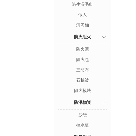
逃生湿毛巾
假人
演习桶
防火阻火
防火泥
阻火包
三防布
石棉被
阻火模块
防汛物资
沙袋
挡水板