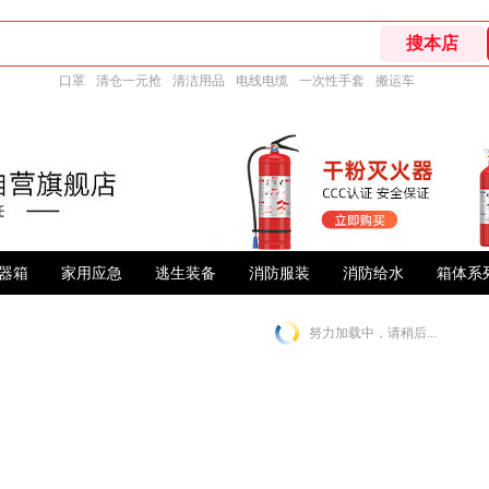
口罩
清仓一元抢
清洁用品
电线电缆
一次性手套
搬运车
器箱
家用应急
逃生装备
消防服装
消防给水
箱体系
努力加载中，请稍后...