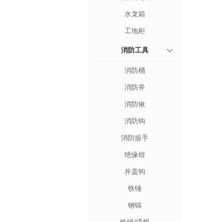
水龙箱
工地柜
消防工具
消防桶
消防斧
消防锹
消防钩
消防扳手
绝缘钳
井盖钩
铁锤
钢镐