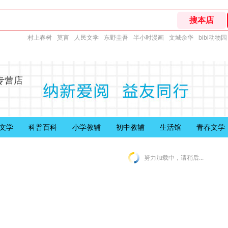
村上春树
莫言
人民文学
东野圭吾
半小时漫画
文城余华
bibi动物园
专营店
文学
科普百科
小学教辅
初中教辅
生活馆
青春文学
努力加载中，请稍后...