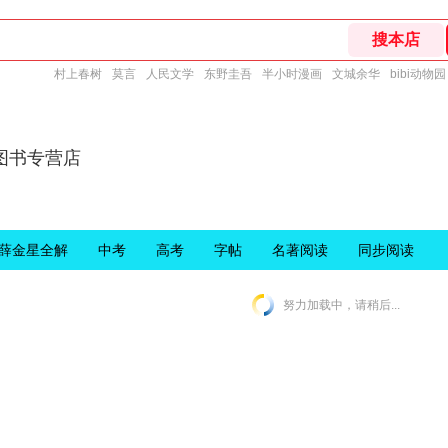
村上春树
莫言
人民文学
东野圭吾
半小时漫画
文城余华
bibi动物园
图书专营店
薛金星全解
中考
高考
字帖
名著阅读
同步阅读
努力加载中，请稍后...