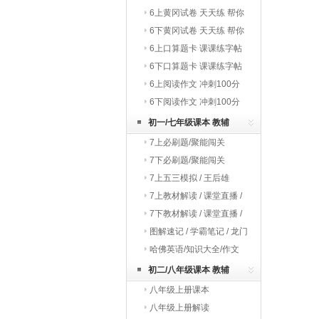
巧夺冠
6上黄冈试卷 天天练 帮你
学
6下黄冈试卷 天天练 帮你
学
6上口算题卡 课课练字帖
写字教材
6下口算题卡 课课练字帖
写字教材
6上阅读作文 冲刺100分
6下阅读作文 冲刺100分
初一/七年级课本 教辅
7上必刷题/聚能闯关
7下必刷题/聚能闯关
7上五三模拟 / 王后雄
7上教材解读 / 课堂直播 /
启东作业
7下教材解读 / 课堂直播 /
启东作业
图解速记 / 学霸笔记 / 龙门
专题
哈佛英语/知识大全/作文
初二/八年级课本 教辅
八年级上册课本
八年级上册解读