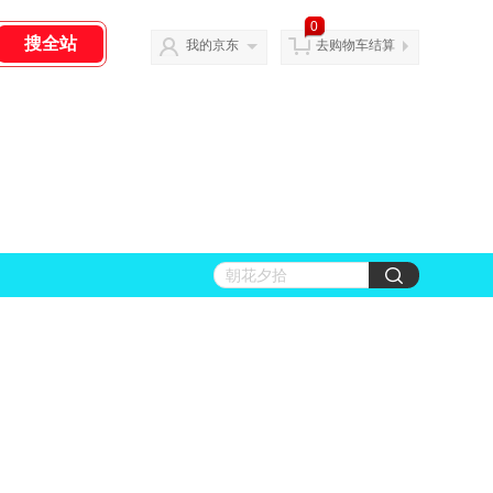
0
我的京东
去购物车结算