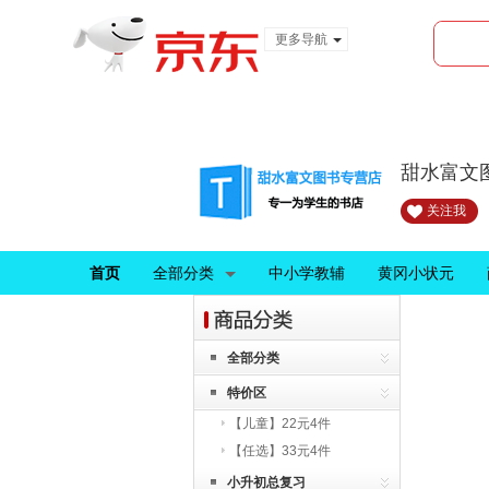
更多导航
服装城
食品
金融
甜水富文
关注我
首页
全部分类
中小学教辅
黄冈小状元
全部分类
特价区
【儿童】22元4件
【任选】33元4件
小升初总复习