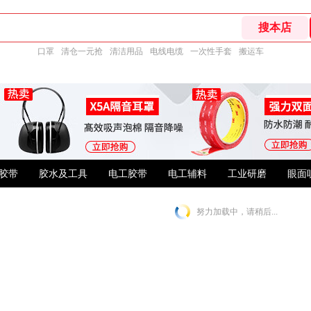
口罩
清仓一元抢
清洁用品
电线电缆
一次性手套
搬运车
胶带
胶水及工具
电工胶带
电工辅料
工业研磨
眼面
努力加载中，请稍后...