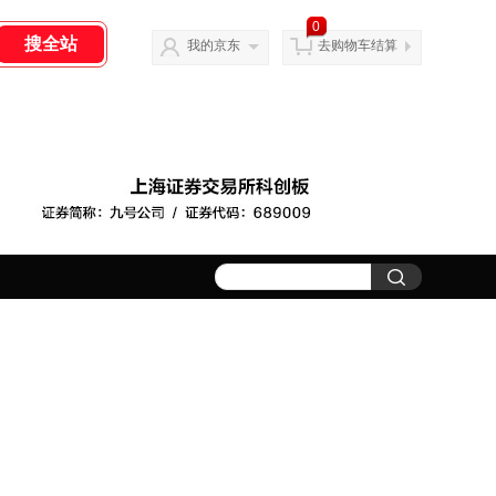
0
我的京东
去购物车结算