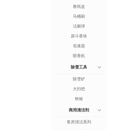
卷纸盒
马桶刷
洁厕球
尿斗香块
皂液器
喷香机
除雪工具
除雪铲
大扫把
铁锨
商用清洁剂
客房清洁系列