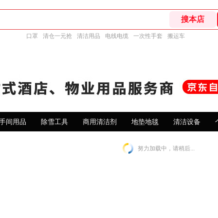
口罩
清仓一元抢
清洁用品
电线电缆
一次性手套
搬运车
手间用品
除雪工具
商用清洁剂
地垫地毯
清洁设备
努力加载中，请稍后...