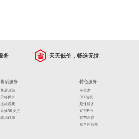
服务
天天低价，畅选无忧
售后服务
特色服务
售后政策
夺宝岛
价格保护
DIY装机
退款说明
延保服务
返修/退换货
京东E卡
取消订单
京东通信
京鱼座智能