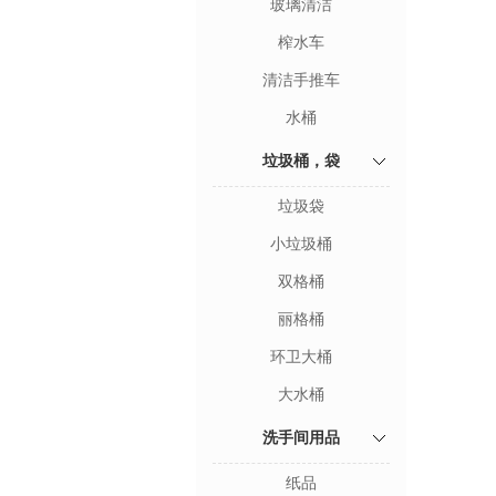
玻璃清洁
榨水车
清洁手推车
水桶
垃圾桶，袋
垃圾袋
小垃圾桶
双格桶
丽格桶
环卫大桶
大水桶
洗手间用品
纸品