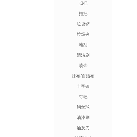
扫把
拖把
垃圾铲
垃圾夹
地刮
清洁刷
喷壶
抹布/百洁布
十字镐
钉耙
钢丝球
油漆刷
油灰刀