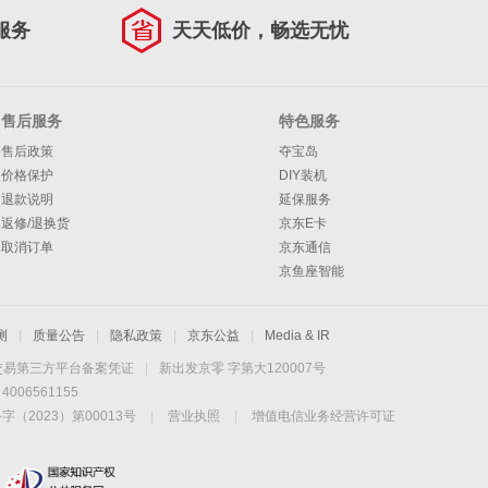
服务
天天低价，畅选无忧
售后服务
特色服务
售后政策
夺宝岛
价格保护
DIY装机
退款说明
延保服务
返修/退换货
京东E卡
取消订单
京东通信
京鱼座智能
测
|
质量公告
|
隐私政策
|
京东公益
|
Media & IR
交易第三方平台备案凭证
|
新出发京零 字第大120007号
06561155
2023）第00013号
|
营业执照
|
增值电信业务经营许可证