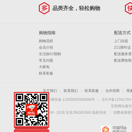
品类齐全，轻松购物
购物指南
配送方式
购物流程
上门自提
会员介绍
211限时达
生活旅行/团购
配送服务查
常见问题
配送费收取
大家电
联系客服
关于我们
|
联系我们
|
联系客服
|
合作招商
|
商
京公网安备 11000002000088号
|
京ICP备1104170
互联网出版许
Copyright © 2004 -
2026
京东JINGDONG 版权所有
|
消费者维权热
手机扫一扫，劲爆优
惠触手可得！