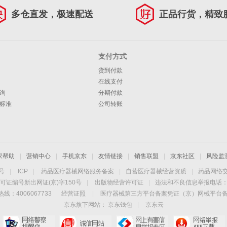
多仓直发，极速配送
正品行货，精致
支付方式
货到付款
在线支付
询
分期付款
标准
公司转账
家帮助
|
营销中心
|
手机京东
|
友情链接
|
销售联盟
|
京东社区
|
风险监
4号
|
ICP
|
药品医疗器械网络服务备案
|
自营医疗器械经营资质
|
药品网络
可证编号新出网证(京)字150号
|
出版物经营许可证
|
违法和不良信息举报电话：40
线：4006067733
经营证照
|
医疗器械第三方平台备案凭证（京）网械平台备字（
京东旗下网站：
京东钱包
|
京东云