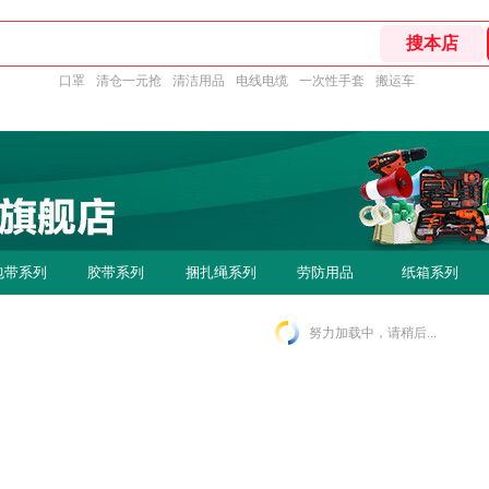
口罩
清仓一元抢
清洁用品
电线电缆
一次性手套
搬运车
包带系列
胶带系列
捆扎绳系列
劳防用品
纸箱系列
努力加载中，请稍后...