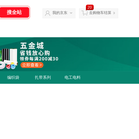
20
我的京东
去购物车结算
编织袋
扎带系列
电工电料