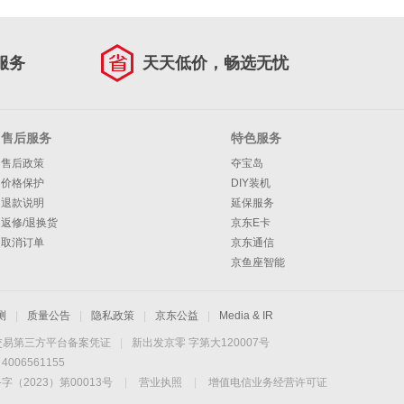
服务
天天低价，畅选无忧
售后服务
特色服务
售后政策
夺宝岛
价格保护
DIY装机
退款说明
延保服务
返修/退换货
京东E卡
取消订单
京东通信
京鱼座智能
测
|
质量公告
|
隐私政策
|
京东公益
|
Media & IR
交易第三方平台备案凭证
|
新出发京零 字第大120007号
06561155
2023）第00013号
|
营业执照
|
增值电信业务经营许可证