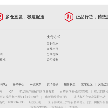
多仓直发，极速配送
正品行货，精致
支付方式
货到付款
在线支付
询
分期付款
标准
公司转账
家帮助
|
营销中心
|
手机京东
|
友情链接
|
销售联盟
|
京东社区
|
风险监
4号
|
ICP
|
药品医疗器械网络服务备案
|
自营医疗器械经营资质
|
药品网络
可证编号新出网证(京)字150号
|
出版物经营许可证
|
违法和不良信息举报电话：40
线：4006067733
经营证照
|
医疗器械第三方平台备案凭证（京）网械平台备字（
京东旗下网站：
京东钱包
|
京东云