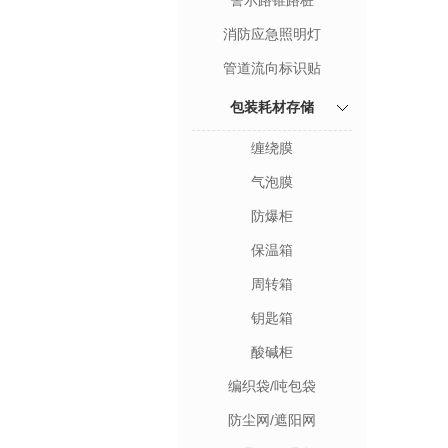
警示路锥路桩
消防应急照明灯
管道流向标识贴
包装耗材存储
缠绕膜
气泡膜
防爆柜
保温箱
周转箱
钥匙箱
酸碱柜
编织袋/吨包袋
防尘网/遮阳网