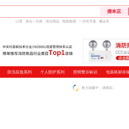
口罩
清仓一元抢
清洁用品
电线电缆
一次性手套
搬运车
防汛应急系列
个人防护系列
照明警示标识
包装耗材存
努力加载中，请稍后...