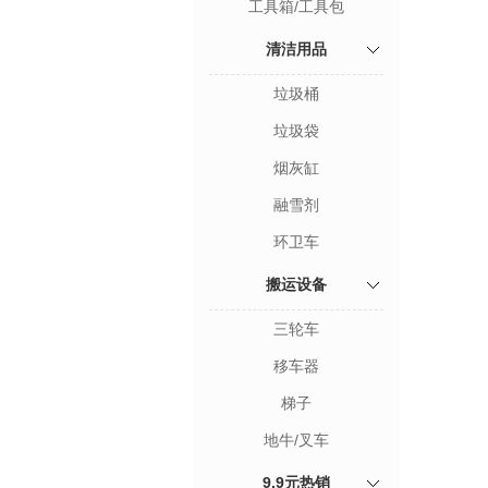
工具箱/工具包
清洁用品
垃圾桶
垃圾袋
烟灰缸
融雪剂
环卫车
搬运设备
三轮车
移车器
梯子
地牛/叉车
9.9元热销