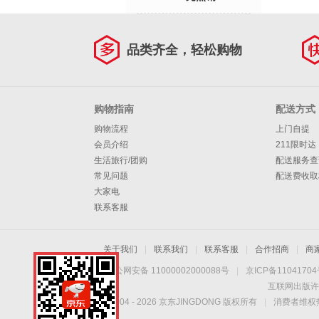
品类齐全，轻松购物
购物指南
配送方式
购物流程
上门自提
会员介绍
211限时达
生活旅行/团购
配送服务查
常见问题
配送费收取
大家电
联系客服
关于我们
|
联系我们
|
联系客服
|
合作招商
|
商
京公网安备 11000002000088号
|
京ICP备1104170
互联网出版许
Copyright © 2004 -
2026
京东JINGDONG 版权所有
|
消费者维权热