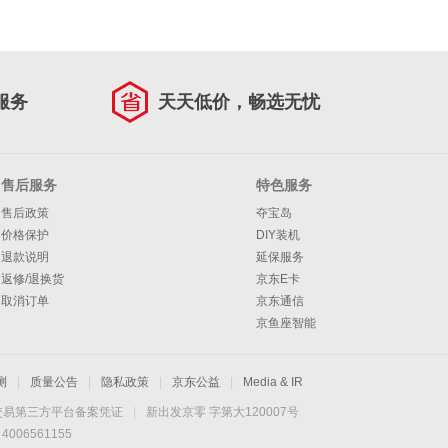
服务
天天低价，畅选无忧
售后服务
特色服务
售后政策
夺宝岛
价格保护
DIY装机
退款说明
延保服务
返修/退换货
京东E卡
取消订单
京东通信
京鱼座智能
测
|
质量公告
|
隐私政策
|
京东公益
|
Media & IR
交易第三方平台备案凭证
|
新出发京零 字第大120007号
06561155