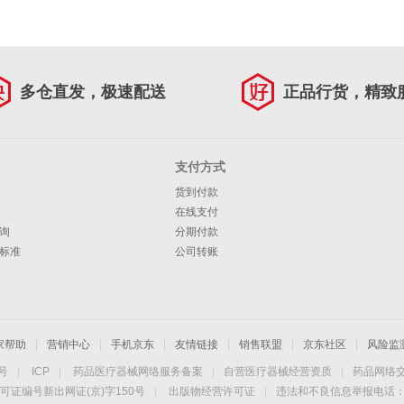
多仓直发，极速配送
正品行货，精致
支付方式
货到付款
在线支付
询
分期付款
标准
公司转账
家帮助
|
营销中心
|
手机京东
|
友情链接
|
销售联盟
|
京东社区
|
风险监
4号
|
ICP
|
药品医疗器械网络服务备案
|
自营医疗器械经营资质
|
药品网络
可证编号新出网证(京)字150号
|
出版物经营许可证
|
违法和不良信息举报电话：40