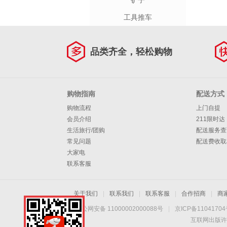
铲子
工具推车
品类齐全，轻松购物
购物指南
配送方式
购物流程
上门自提
会员介绍
211限时达
生活旅行/团购
配送服务查
常见问题
配送费收取
大家电
联系客服
关于我们
|
联系我们
|
联系客服
|
合作招商
|
商
京公网安备 11000002000088号
|
京ICP备1104170
互联网出版许