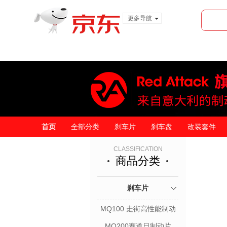
更多导航
服装城
食品
金融
首页
全部分类
刹车片
刹车盘
改装套件
CLASSIFICATION
商品分类
刹车片
MQ100 走街高性能制动
片
MQ200赛道日制动片