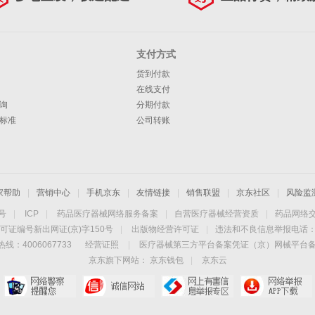
支付方式
货到付款
在线支付
询
分期付款
标准
公司转账
家帮助
|
营销中心
|
手机京东
|
友情链接
|
销售联盟
|
京东社区
|
风险监
4号
|
ICP
|
药品医疗器械网络服务备案
|
自营医疗器械经营资质
|
药品网络
可证编号新出网证(京)字150号
|
出版物经营许可证
|
违法和不良信息举报电话：40
线：4006067733
经营证照
|
医疗器械第三方平台备案凭证（京）网械平台备字（
京东旗下网站：
京东钱包
|
京东云