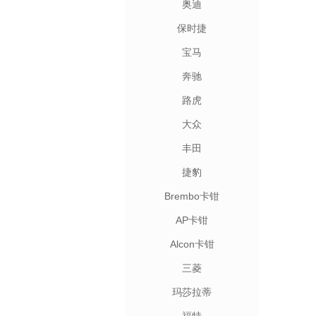
奥迪
保时捷
宝马
奔驰
路虎
大众
丰田
捷豹
Brembo卡钳
AP卡钳
Alcon卡钳
三菱
玛莎拉蒂