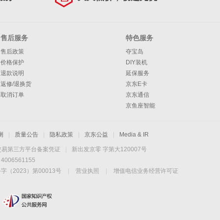
售后服务
特色服务
售后政策
夺宝岛
价格保护
DIY装机
退款说明
延保服务
返修/退换货
京东E卡
取消订单
京东通信
京鱼座智能
测
|
质量公告
|
隐私政策
|
京东公益
|
Media & IR
交易第三方平台备案凭证
|
新出发京零 字第大120007号
06561155
2023）第00013号
|
营业执照
|
增值电信业务经营许可证