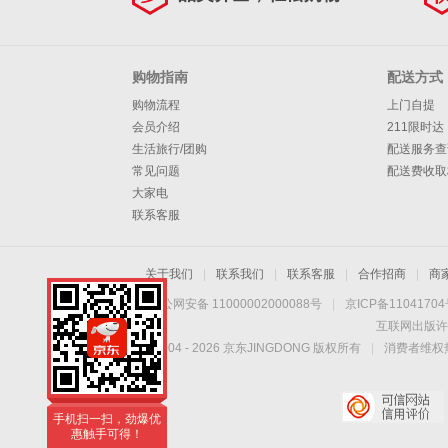
购物指南
配送方式
购物流程
上门自提
会员介绍
211限时达
生活旅行/团购
配送服务查
常见问题
配送费收取
大家电
联系客服
关于我们
|
联系我们
|
联系客服
|
合作招商
|
商
京公网安备 11000002000088号
|
京ICP备1104170
互联网出版许
Copyright © 2004 -
2026
京东JINGDONG 版权所有
|
消费者维权热
手机扫一扫，劲爆优
惠触手可得！
手机扫一扫，劲爆优
惠触手可得！