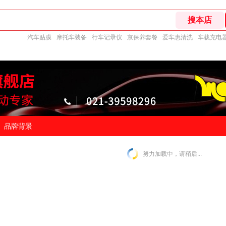
汽车贴膜
摩托车装备
行车记录仪
京保养套餐
爱车惠清洗
车载充电
品牌背景
努力加载中，请稍后...