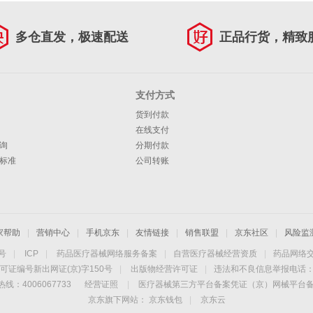
多仓直发，极速配送
正品行货，精致
支付方式
货到付款
在线支付
询
分期付款
标准
公司转账
家帮助
|
营销中心
|
手机京东
|
友情链接
|
销售联盟
|
京东社区
|
风险监
4号
|
ICP
|
药品医疗器械网络服务备案
|
自营医疗器械经营资质
|
药品网络
可证编号新出网证(京)字150号
|
出版物经营许可证
|
违法和不良信息举报电话：40
线：4006067733
经营证照
|
医疗器械第三方平台备案凭证（京）网械平台备字（
京东旗下网站：
京东钱包
|
京东云