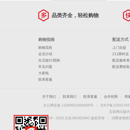
品类齐全，轻松购物
购物指南
配送方式
购物流程
上门自提
会员介绍
211限时达
生活旅行/团购
配送服务查
常见问题
配送费收取
大家电
联系客服
关于我们
|
联系我们
|
联系客服
|
合作招商
|
商
京公网安备 11000002000088号
|
京ICP备1104170
互联网出版许
Copyright © 2004 -
2026
京东JINGDONG 版权所有
|
消费者维权热