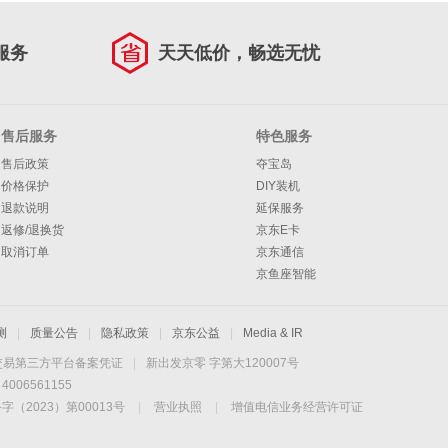
服务
天天低价，畅选无忧
售后服务
特色服务
售后政策
夺宝岛
价格保护
DIY装机
退款说明
延保服务
返修/退换货
京东E卡
取消订单
京东通信
京鱼座智能
测
|
质量公告
|
隐私政策
|
京东公益
|
Media & IR
交易第三方平台备案凭证
|
新出发京零 字第大120007号
06561155
2023）第00013号
|
营业执照
|
增值电信业务经营许可证