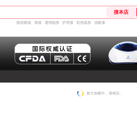
隐形眼镜
美瞳
透明隐形
护理液
彩色隐形
润眼液
努力加载中，请稍后...